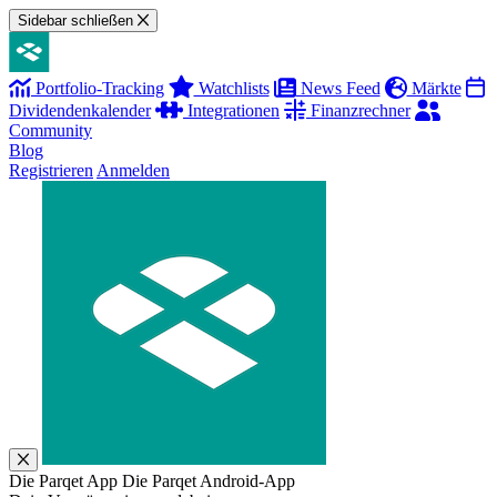
Sidebar schließen
Portfolio-Tracking
Watchlists
News Feed
Märkte
Dividendenkalender
Integrationen
Finanzrechner
Community
Blog
Registrieren
Anmelden
Die Parqet App
Die Parqet Android-App