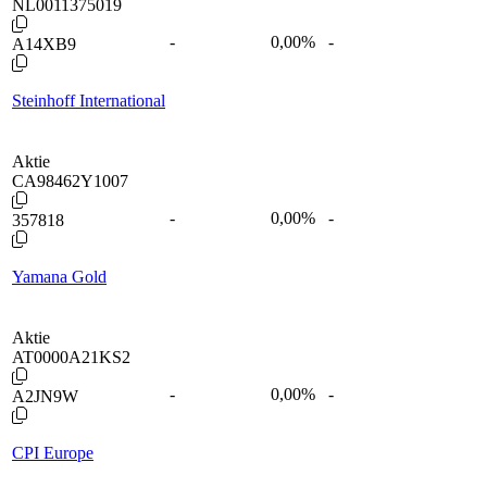
NL0011375019
-
0,00
%
-
A14XB9
Steinhoff International
Aktie
CA98462Y1007
-
0,00
%
-
357818
Yamana Gold
Aktie
AT0000A21KS2
-
0,00
%
-
A2JN9W
CPI Europe