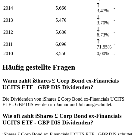
2014
5,66
€
-
3,47%
2013
5,47
€
-
3,70%
2012
5,68
€
-
6,73%
2011
6,09
€
-
71,55%
2010
3,55
€
0,00%
-
Häufig gestellte Fragen
Wann zahlt iShares £ Corp Bond ex-Financials
UCITS ETF - GBP DIS Dividenden?
Die Dividenden von iShares £ Corp Bond ex-Financials UCITS
ETF - GBP DIS werden im Januar und Juli ausgeschüttet.
Wie oft zahlt iShares £ Corp Bond ex-Financials
UCITS ETF - GBP DIS Dividenden?
iShares £ Corp Bond ex-Financials UCITS ETF - GBP DIS schüttet