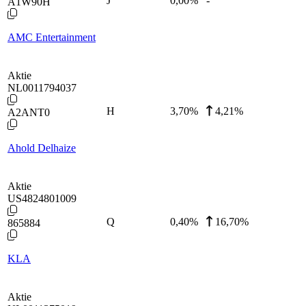
J
0,00
%
-
A1W90H
AMC Entertainment
Aktie
NL0011794037
H
3,70
%
4,21%
A2ANT0
Ahold Delhaize
Aktie
US4824801009
Q
0,40
%
16,70%
865884
KLA
Aktie