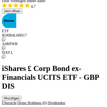
Dein Vermögen immer dabei
4,7
Jetzt öffnen
ETF
IE00B4L60H17
A0RPWR
ISXF.L
iShares £ Corp Bond ex-
Financials UCITS ETF - GBP
DIS
Hinzufügen
Übersicht
Deine Holdings
(0)
Dividenden