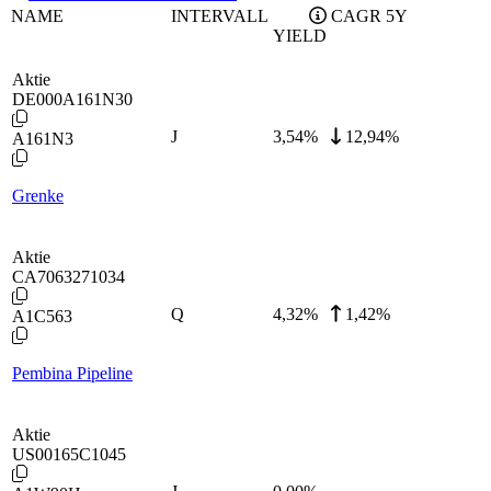
NAME
INTERVALL
CAGR 5Y
YIELD
Aktie
DE000A161N30
J
3,54
%
12,94%
A161N3
Grenke
Aktie
CA7063271034
Q
4,32
%
1,42%
A1C563
Pembina Pipeline
Aktie
US00165C1045