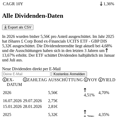
CAGR 10Y
1,36%
Alle Dividenden-Daten
Export als CSV
In 2026 wurden bisher 5,56€ pro Anteil ausgeschüttet. Im Jahr 2025
hat iShares £ Corp Bond ex-Financials UCITS ETF - GBP DIS
5,32€ ausgeschüttet.
Die Dividendenrendite liegt aktuell bei 4,68%
und die
Ausschüttungen haben sich in den letzten 3 Jahren
um
13,67%
erhöht
.
Der ETF schüttet Dividenden halbjährlich im Januar
und Juli aus.
Neue Dividenden direkt per E-Mail
Kostenlos
Anmelden
EX-
ZAHLTAG
AUSSCHÜTTUNG
YOY
YIELD
DATUM
2026
5,56
€
4,70
%
4,51%
16.07.2026
29.07.2026
2,75
€
15.01.2026
28.01.2026
2,81
€
2025
5,32
€
4,35
%
8,79%