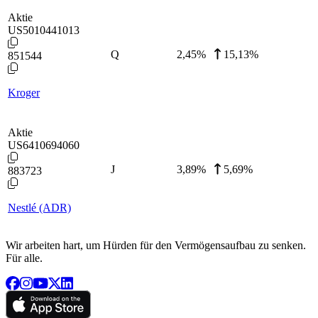
Aktie
US5010441013
Q
2,45
%
15,13%
851544
Kroger
Aktie
US6410694060
J
3,89
%
5,69%
883723
Nestlé (ADR)
Wir arbeiten hart, um Hürden für den Vermögensaufbau zu senken.
Für alle.