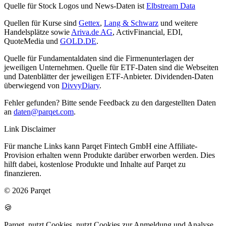
Quelle für Stock Logos und News-Daten ist
Elbstream Data
Quellen für Kurse sind
Gettex
,
Lang & Schwarz
und weitere
Handelsplätze sowie
Ariva.de AG
, ActivFinancial, EDI,
QuoteMedia und
GOLD.DE
.
Quelle für Fundamentaldaten sind die Firmenunterlagen der
jeweiligen Unternehmen. Quelle für ETF-Daten sind die Webseiten
und Datenblätter der jeweiligen ETF-Anbieter. Dividenden-Daten
überwiegend von
DivvyDiary
.
Fehler gefunden? Bitte sende Feedback zu den dargestellten Daten
an
daten@parqet.com
.
Link Disclaimer
Für manche Links kann Parqet Fintech GmbH eine Affiliate-
Provision erhalten wenn Produkte darüber erworben werden. Dies
hilft dabei, kostenlose Produkte und Inhalte auf Parqet zu
finanzieren.
© 2026 Parqet
🍪
Parqet
nutzt Cookies.
nutzt Cookies zur Anmeldung und Analyse.