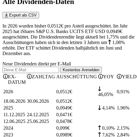
Alle Dividenden-Daten
Export als CSV
In 2026 wurden bisher 0,0512€ pro Anteil ausgeschüttet. Im Jahr
2025 hat iShares S&P U.S. Banks UCITS ETF USD 0,0949€
ausgeschüttet.
Die Dividendenrendite liegt aktuell bei 1,75% und die
Ausschüttungen haben sich in den letzten 3 Jahren
um
1,08%
erhöht
.
Der ETF schüttet Dividenden halbjährlich im Juni und
Dezember aus.
Neue Dividenden direkt per E-Mail
Kostenlos
Anmelden
EX-
ZAHLTAG
AUSSCHÜTTUNG
YOY
YIELD
DATUM
2026
0,0512
€
0,91
%
46,05%
18.06.2026
30.06.2026
0,0512
€
2025
0,0949
€
4,14%
1,96
%
11.12.2025
24.12.2025
0,0471
€
12.06.2025
25.06.2025
0,0478
€
2024
0,099
€
0,10%
2,15
%
2023
0,0989
€
7,62%
2,84
%