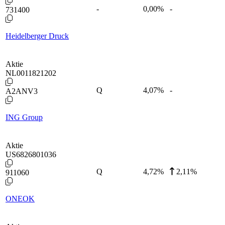
-
0,00
%
-
731400
Heidelberger Druck
Aktie
NL0011821202
Q
4,07
%
-
A2ANV3
ING Group
Aktie
US6826801036
Q
4,72
%
2,11%
911060
ONEOK