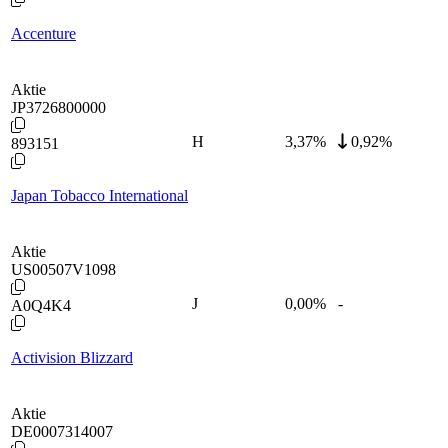
Accenture
Aktie
JP3726800000
H
3,37
%
0,92%
893151
Japan Tobacco International
Aktie
US00507V1098
J
0,00
%
-
A0Q4K4
Activision Blizzard
Aktie
DE0007314007