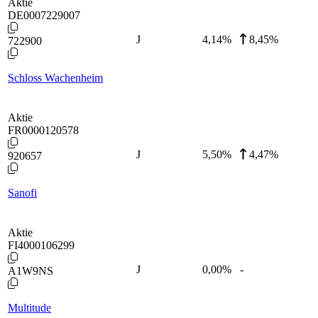
Aktie
DE0007229007
J
4,14
%
8,45%
722900
Schloss Wachenheim
Aktie
FR0000120578
J
5,50
%
4,47%
920657
Sanofi
Aktie
FI4000106299
J
0,00
%
-
A1W9NS
Multitude