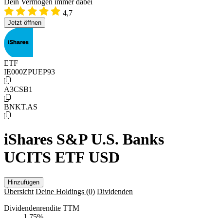
Dein Vermögen immer dabei
4,7
Jetzt öffnen
ETF
IE000ZPUEP93
A3CSB1
BNKT.AS
iShares S&P U.S. Banks
UCITS ETF USD
Hinzufügen
Übersicht
Deine Holdings
(0)
Dividenden
Dividendenrendite TTM
1,75
%