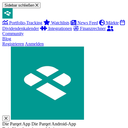
Sidebar schließen
Portfolio-Tracking
Watchlists
News Feed
Märkte
Dividendenkalender
Integrationen
Finanzrechner
Community
Blog
Registrieren
Anmelden
Die Parqet App
Die Parqet Android-App