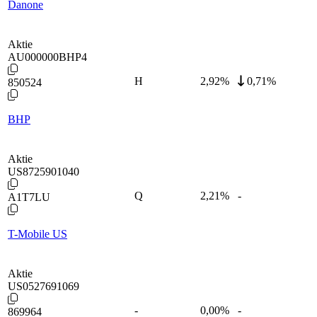
Danone
Aktie
AU000000BHP4
H
2,92
%
0,71%
850524
BHP
Aktie
US8725901040
Q
2,21
%
-
A1T7LU
T-Mobile US
Aktie
US0527691069
-
0,00
%
-
869964