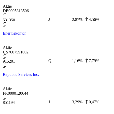
Aktie
DE0005313506
J
2,87
%
4,56%
531350
Energiekontor
Aktie
US7607591002
Q
1,16
%
7,79%
915201
Republic Services Inc.
Aktie
FR0000120644
J
3,29
%
0,47%
851194