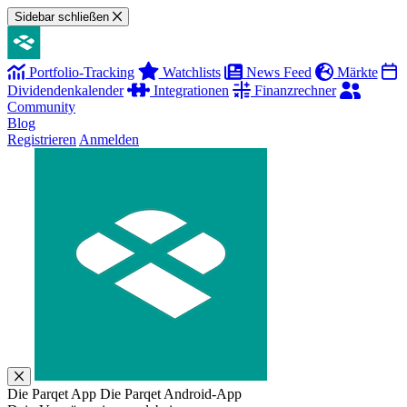
Sidebar schließen
Portfolio-Tracking
Watchlists
News Feed
Märkte
Dividendenkalender
Integrationen
Finanzrechner
Community
Blog
Registrieren
Anmelden
Die Parqet App
Die Parqet Android-App