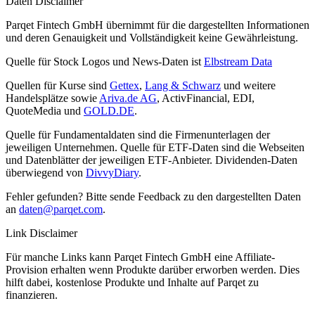
Daten Disclaimer
Parqet Fintech GmbH übernimmt für die dargestellten Informationen
und deren Genauigkeit und Vollständigkeit keine Gewährleistung.
Quelle für Stock Logos und News-Daten ist
Elbstream Data
Quellen für Kurse sind
Gettex
,
Lang & Schwarz
und weitere
Handelsplätze sowie
Ariva.de AG
, ActivFinancial, EDI,
QuoteMedia und
GOLD.DE
.
Quelle für Fundamentaldaten sind die Firmenunterlagen der
jeweiligen Unternehmen. Quelle für ETF-Daten sind die Webseiten
und Datenblätter der jeweiligen ETF-Anbieter. Dividenden-Daten
überwiegend von
DivvyDiary
.
Fehler gefunden? Bitte sende Feedback zu den dargestellten Daten
an
daten@parqet.com
.
Link Disclaimer
Für manche Links kann Parqet Fintech GmbH eine Affiliate-
Provision erhalten wenn Produkte darüber erworben werden. Dies
hilft dabei, kostenlose Produkte und Inhalte auf Parqet zu
finanzieren.