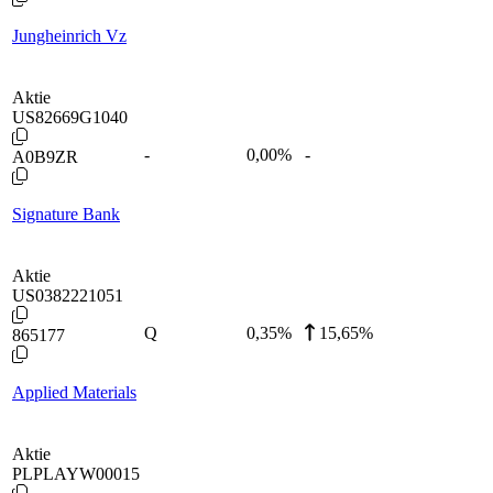
Jungheinrich Vz
Aktie
US82669G1040
-
0,00
%
-
A0B9ZR
Signature Bank
Aktie
US0382221051
Q
0,35
%
15,65%
865177
Applied Materials
Aktie
PLPLAYW00015