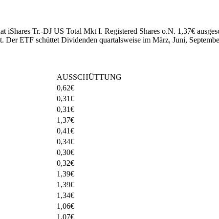
at iShares Tr.-DJ US Total Mkt I. Registered Shares o.N. 1,37€ ausges
t
.
Der ETF schüttet Dividenden quartalsweise im März, Juni, Septemb
AUSSCHÜTTUNG
0,62
€
0,31
€
0,31
€
1,37
€
0,41
€
0,34
€
0,30
€
0,32
€
1,39
€
1,39
€
1,34
€
1,06
€
1,07
€