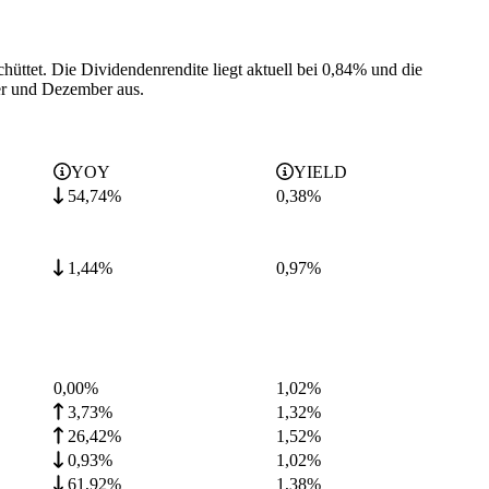
chüttet.
Die Dividendenrendite liegt aktuell bei 0,84% und die
er und Dezember aus.
YOY
YIELD
54,74%
0,38
%
1,44%
0,97
%
0,00%
1,02
%
3,73%
1,32
%
26,42%
1,52
%
0,93%
1,02
%
61,92%
1,38
%