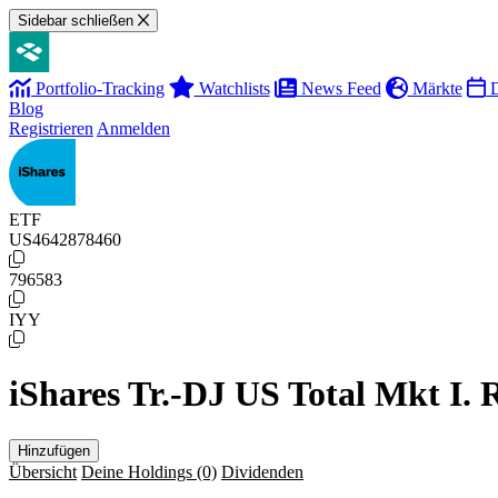
Sidebar schließen
Portfolio-Tracking
Watchlists
News Feed
Märkte
D
Blog
Registrieren
Anmelden
ETF
US4642878460
796583
IYY
iShares Tr.-DJ US Total Mkt I. 
Hinzufügen
Übersicht
Deine Holdings
(0)
Dividenden