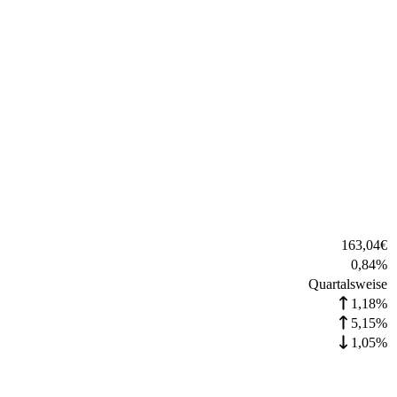
163,04
€
0,84
%
Quartalsweise
1,18%
5,15%
1,05%