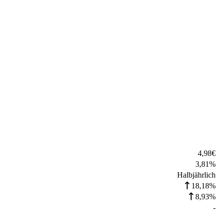
4,98
€
3,81
%
Halbjährlich
18,18%
8,93%
-