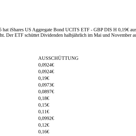
2025 hat iShares US Aggregate Bond UCITS ETF - GBP DIS H 0,19€ aus
ht
.
Der ETF schüttet Dividenden halbjährlich im Mai und November a
AUSSCHÜTTUNG
0,0924
€
0,0924
€
0,19
€
0,0973
€
0,0897
€
0,18
€
0,15
€
0,11
€
0,0992
€
0,12
€
0,16
€