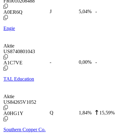
FR0010208488
J
5,04
%
-
A0ER6Q
Engie
Aktie
US8740801043
-
0,00
%
-
A1C7VE
TAL Education
Aktie
US84265V1052
Q
1,84
%
15,59%
A0HG1Y
Southern Copper Co.