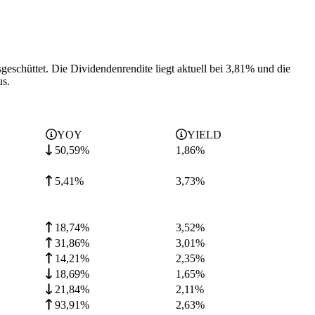
geschüttet.
Die Dividendenrendite liegt aktuell bei 3,81% und die
us.
YOY
YIELD
50,59%
1,86
%
5,41%
3,73
%
18,74%
3,52
%
31,86%
3,01
%
14,21%
2,35
%
18,69%
1,65
%
21,84%
2,11
%
93,91%
2,63
%