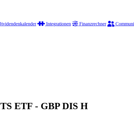
ividendenkalender
Integrationen
Finanzrechner
Communi
ITS ETF - GBP DIS H