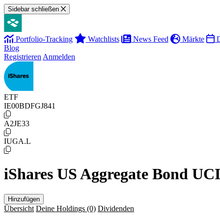
Sidebar schließen
Portfolio-Tracking
Watchlists
News Feed
Märkte
D
Blog
Registrieren
Anmelden
ETF
IE00BDFGJ841
A2JE33
IUGA.L
iShares US Aggregate Bond UC
Hinzufügen
Übersicht
Deine Holdings
(0)
Dividenden