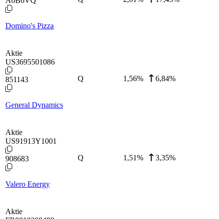
A0B6VQ
Domino's Pizza
Aktie
US3695501086
Q
1,56
%
6,84%
851143
General Dynamics
Aktie
US91913Y1001
Q
1,51
%
3,35%
908683
Valero Energy
Aktie