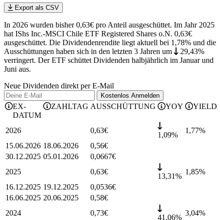
Export als CSV
In 2026 wurden bisher 0,63€ pro Anteil ausgeschüttet. Im Jahr 2025
hat IShs Inc.-MSCI Chile ETF Registered Shares o.N. 0,63€
ausgeschüttet.
Die Dividendenrendite liegt aktuell bei 1,78% und die
Ausschüttungen haben sich in den letzten 3 Jahren
um
29,43%
verringert
.
Der ETF schüttet Dividenden halbjährlich im Januar und
Juni aus.
Neue Dividenden direkt per E-Mail
Kostenlos
Anmelden
EX-
ZAHLTAG
AUSSCHÜTTUNG
YOY
YIELD
DATUM
2026
0,63
€
1,77
%
1,09%
15.06.2026
18.06.2026
0,56
€
30.12.2025
05.01.2026
0,0667
€
2025
0,63
€
1,85
%
13,31%
16.12.2025
19.12.2025
0,0536
€
16.06.2025
20.06.2025
0,58
€
2024
0,73
€
3,04
%
41,06%