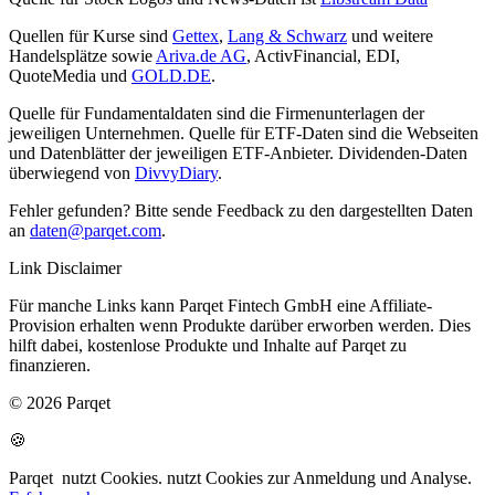
Quellen für Kurse sind
Gettex
,
Lang & Schwarz
und weitere
Handelsplätze sowie
Ariva.de AG
, ActivFinancial, EDI,
QuoteMedia und
GOLD.DE
.
Quelle für Fundamentaldaten sind die Firmenunterlagen der
jeweiligen Unternehmen. Quelle für ETF-Daten sind die Webseiten
und Datenblätter der jeweiligen ETF-Anbieter. Dividenden-Daten
überwiegend von
DivvyDiary
.
Fehler gefunden? Bitte sende Feedback zu den dargestellten Daten
an
daten@parqet.com
.
Link Disclaimer
Für manche Links kann Parqet Fintech GmbH eine Affiliate-
Provision erhalten wenn Produkte darüber erworben werden. Dies
hilft dabei, kostenlose Produkte und Inhalte auf Parqet zu
finanzieren.
© 2026 Parqet
🍪
Parqet
nutzt Cookies.
nutzt Cookies zur Anmeldung und Analyse.