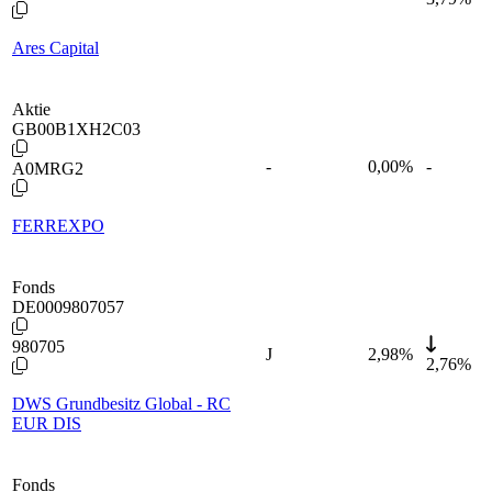
Ares Capital
Aktie
GB00B1XH2C03
-
0,00
%
-
A0MRG2
FERREXPO
Fonds
DE0009807057
980705
J
2,98
%
2,76%
DWS Grundbesitz Global - RC
EUR DIS
Fonds