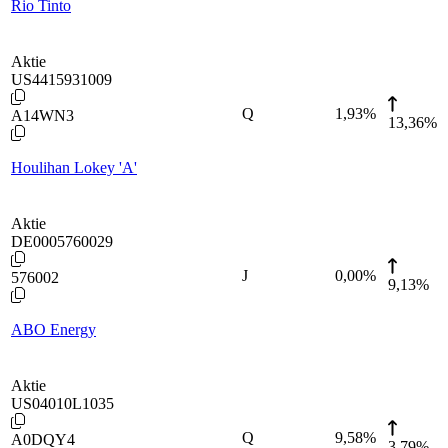
Rio Tinto
Aktie
US4415931009
Q
1,93
%
A14WN3
13,36%
Houlihan Lokey 'A'
Aktie
DE0005760029
J
0,00
%
576002
9,13%
ABO Energy
Aktie
US04010L1035
Q
9,58
%
A0DQY4
3,79%