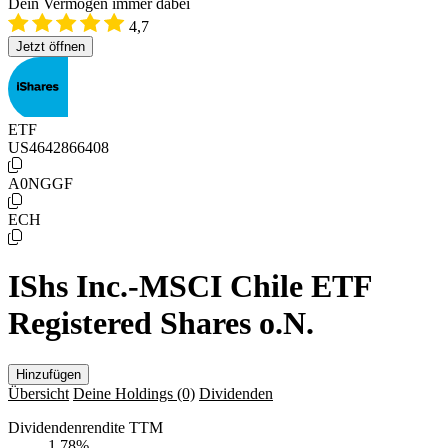
Dein Vermögen immer dabei
4,7
Jetzt öffnen
ETF
US4642866408
A0NGGF
ECH
IShs Inc.-MSCI Chile ETF
Registered Shares o.N.
Hinzufügen
Übersicht
Deine Holdings
(0)
Dividenden
Dividendenrendite TTM
1,78
%