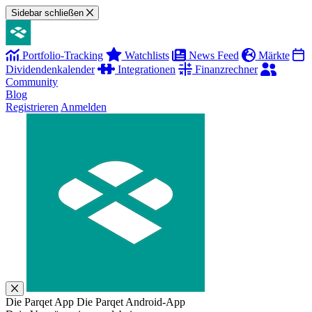
Sidebar schließen
Portfolio-Tracking
Watchlists
News Feed
Märkte
Dividendenkalender
Integrationen
Finanzrechner
Community
Blog
Registrieren
Anmelden
Die Parqet App
Die Parqet Android-App