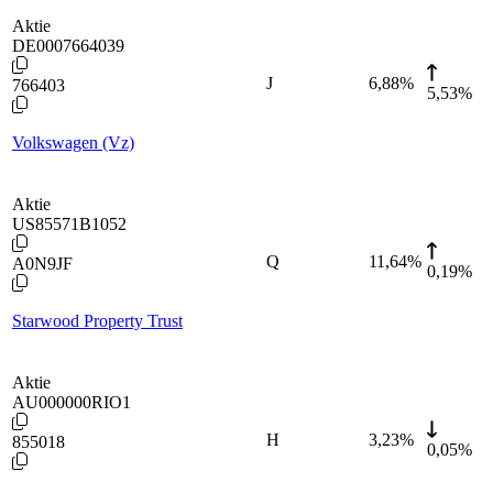
Aktie
DE0007664039
J
6,88
%
766403
5,53%
Volkswagen (Vz)
Aktie
US85571B1052
Q
11,64
%
A0N9JF
0,19%
Starwood Property Trust
Aktie
AU000000RIO1
H
3,23
%
855018
0,05%