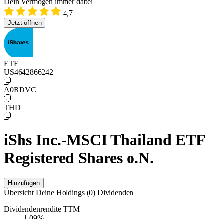
Dein Vermögen immer dabei
4,7
Jetzt öffnen
ETF
US4642866242
A0RDVC
THD
iShs Inc.-MSCI Thailand ETF
Registered Shares o.N.
Hinzufügen
Übersicht
Deine Holdings
(0)
Dividenden
Dividendenrendite TTM
1,09
%