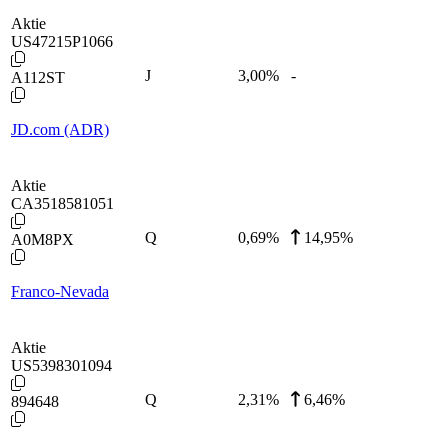
Aktie
US47215P1066
J
3,00
%
-
A112ST
JD.com (ADR)
Aktie
CA3518581051
Q
0,69
%
14,95%
A0M8PX
Franco-Nevada
Aktie
US5398301094
Q
2,31
%
6,46%
894648