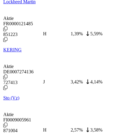
Lockheed Martin
Aktie
FR0000121485
H
1,39
%
5,59%
851223
KERING
Aktie
DE0007274136
J
3,42
%
4,14%
727413
Sto (Vz)
Aktie
FI0009005961
H
2,57
%
3,58%
871004