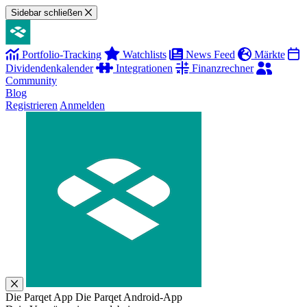
Sidebar schließen
Portfolio-Tracking
Watchlists
News Feed
Märkte
Dividendenkalender
Integrationen
Finanzrechner
Community
Blog
Registrieren
Anmelden
Die Parqet App
Die Parqet Android-App