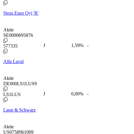
Stora Enso Oyj 'R'
Aktie
SE0000695876
J
1,59
%
-
577335
Alfa Laval
Aktie
DE000LS1LUS9
J
0,00
%
-
LS1LUS
Lang & Schwarz
Aktie
US0758961009