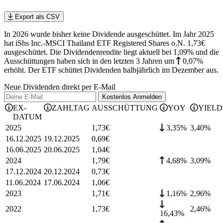
Export als CSV
In 2026 wurde bisher keine Dividende ausgeschüttet. Im Jahr 2025
hat iShs Inc.-MSCI Thailand ETF Registered Shares o.N. 1,73€
ausgeschüttet.
Die Dividendenrendite liegt aktuell bei 1,09% und die
Ausschüttungen haben sich in den letzten 3 Jahren
um
0,07%
erhöht
.
Der ETF schüttet Dividenden halbjährlich im Dezember aus.
Neue Dividenden direkt per E-Mail
Kostenlos
Anmelden
EX-
ZAHLTAG
AUSSCHÜTTUNG
YOY
YIELD
DATUM
2025
1,73
€
3,35%
3,40
%
16.12.2025
19.12.2025
0,69
€
16.06.2025
20.06.2025
1,04
€
2024
1,79
€
4,68%
3,09
%
17.12.2024
20.12.2024
0,73
€
11.06.2024
17.06.2024
1,06
€
2023
1,71
€
1,16%
2,96
%
2022
1,73
€
2,46
%
16,43%