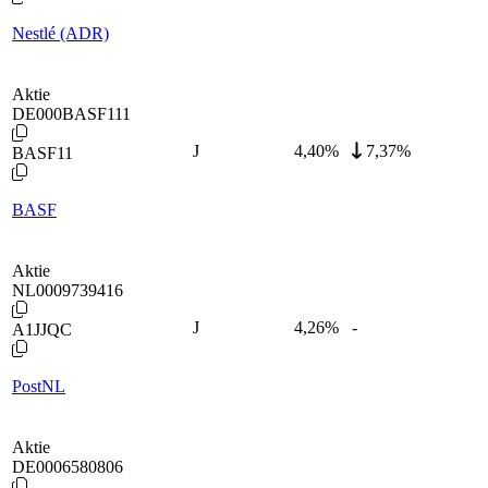
Nestlé (ADR)
Aktie
DE000BASF111
J
4,40
%
7,37%
BASF11
BASF
Aktie
NL0009739416
J
4,26
%
-
A1JJQC
PostNL
Aktie
DE0006580806