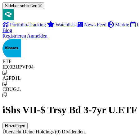
Sidebar schließen
Portfolio-Tracking
Watchlists
News Feed
Märkte
D
Blog
Registrieren
Anmelden
ETF
IE00BJJPVP04
A2PD1L
CBUG.L
iShs VII-$ Trsy Bd 3-7yr U.ETF
Hinzufügen
Übersicht
Deine Holdings
(0)
Dividenden