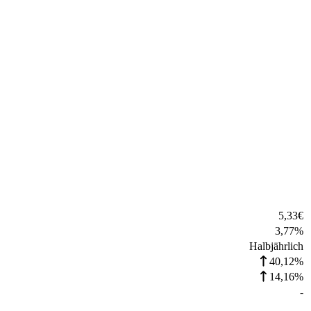
5,33
€
3,77
%
Halbjährlich
40,12%
14,16%
-