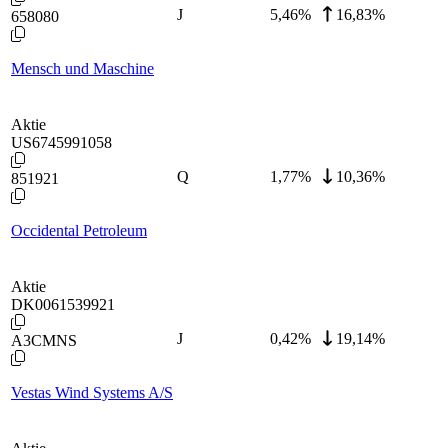
J
5,46
%
16,83%
658080
Mensch und Maschine
Aktie
US6745991058
Q
1,77
%
10,36%
851921
Occidental Petroleum
Aktie
DK0061539921
J
0,42
%
19,14%
A3CMNS
Vestas Wind Systems A/S