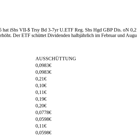
025 hat iShs VII-$ Trsy Bd 3-7yr U.ETF Reg. Shs Hgd GBP Dis. oN 0,2
erhöht
.
Der ETF schüttet Dividenden halbjährlich im Februar und Augus
AUSSCHÜTTUNG
0,0983
€
0,0983
€
0,21
€
0,10
€
0,11
€
0,19
€
0,20
€
0,0778
€
0,0598
€
0,11
€
0,0598
€