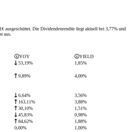
1€ ausgeschüttet.
Die Dividendenrendite liegt aktuell bei 3,77% und
t aus.
YOY
YIELD
53,19%
1,85
%
9,89%
4,00
%
6,64%
3,56
%
163,11%
3,88
%
30,10%
1,51
%
45,83%
0,98
%
84,62%
1,88
%
0,00%
1,00
%