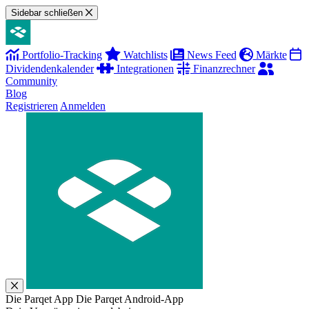
Sidebar schließen
Portfolio-Tracking
Watchlists
News Feed
Märkte
Dividendenkalender
Integrationen
Finanzrechner
Community
Blog
Registrieren
Anmelden
Die Parqet App
Die Parqet Android-App