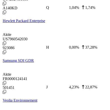
Q
1,04
%
1,74%
A140KD
Hewlett Packard Enterprise
Aktie
US7960542030
H
0,00
%
37,28%
923086
Samsung SDI GDR
Aktie
FR0000124141
J
4,23
%
22,87%
501451
Veolia Environnement