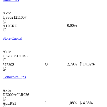
Aktie
US8621211007
-
0,00
%
-
A12CRU
Store Capital
Aktie
US20825C1045
Q
2,79
%
14,02%
575302
ConocoPhillips
Aktie
DE000A0LR936
J
1,08
%
4,36%
A0LR93