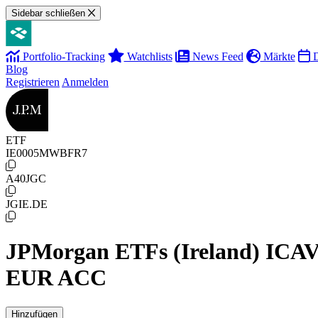
Sidebar schließen
Portfolio-Tracking
Watchlists
News Feed
Märkte
D
Blog
Registrieren
Anmelden
ETF
IE0005MWBFR7
A40JGC
JGIE.DE
JPMorgan ETFs (Ireland) ICAV
EUR ACC
Hinzufügen