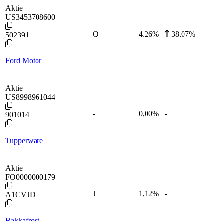
Aktie
US3453708600
Q
4,26
%
38,07%
502391
Ford Motor
Aktie
US8998961044
-
0,00
%
-
901014
Tupperware
Aktie
FO0000000179
J
1,12
%
-
A1CVJD
Bakkafrost