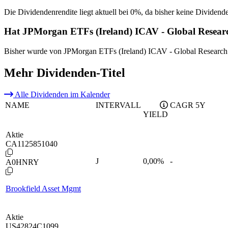
Die Dividendenrendite liegt aktuell bei 0%, da bisher keine Dividend
Hat JPMorgan ETFs (Ireland) ICAV - Global Resea
Bisher wurde von JPMorgan ETFs (Ireland) ICAV - Global Research
Mehr Dividenden-Titel
Alle Dividenden im Kalender
NAME
INTERVALL
CAGR 5Y
YIELD
Aktie
CA1125851040
J
0,00
%
-
A0HNRY
Brookfield Asset Mgmt
Aktie
US42824C1099