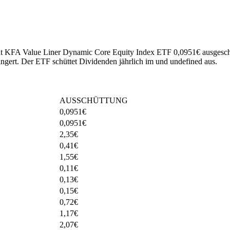
hat KFA Value Liner Dynamic Core Equity Index ETF 0,0951€ ausgesch
ingert
.
Der ETF schüttet Dividenden jährlich im und undefined aus.
AUSSCHÜTTUNG
0,0951
€
0,0951
€
2,35
€
0,41
€
1,55
€
0,11
€
0,13
€
0,15
€
0,72
€
1,17
€
2,07
€