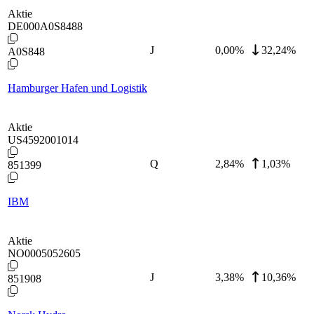
Aktie
DE000A0S8488
J
0,00
%
32,24%
A0S848
Hamburger Hafen und Logistik
Aktie
US4592001014
Q
2,84
%
1,03%
851399
IBM
Aktie
NO0005052605
J
3,38
%
10,36%
851908