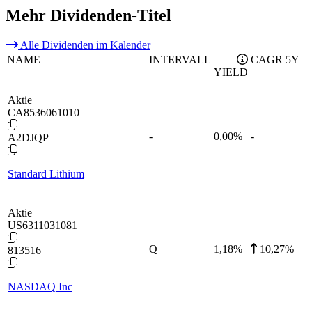
Mehr Dividenden-Titel
Alle Dividenden im Kalender
NAME
INTERVALL
CAGR 5Y
YIELD
Aktie
CA8536061010
-
0,00
%
-
A2DJQP
Standard Lithium
Aktie
US6311031081
Q
1,18
%
10,27%
813516
NASDAQ Inc