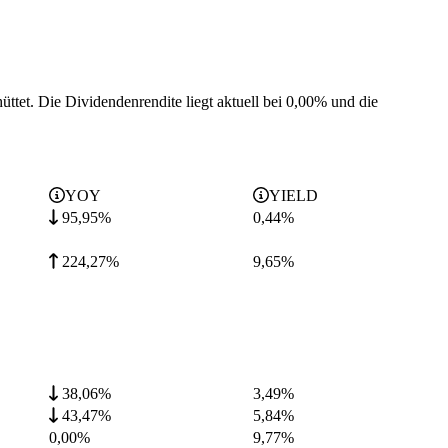
üttet.
Die Dividendenrendite liegt aktuell bei 0,00% und die
YOY
YIELD
95,95%
0,44
%
224,27%
9,65
%
38,06%
3,49
%
43,47%
5,84
%
0,00%
9,77
%