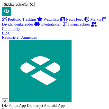
Sidebar schließen
Portfolio-Tracking
Watchlists
News Feed
Märkte
Dividendenkalender
Integrationen
Finanzrechner
Community
Blog
Registrieren
Anmelden
Die Parqet App
Die Parqet Android-App