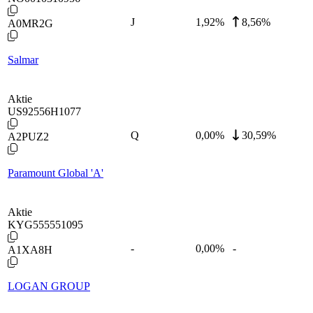
J
1,92
%
8,56%
A0MR2G
Salmar
Aktie
US92556H1077
Q
0,00
%
30,59%
A2PUZ2
Paramount Global 'A'
Aktie
KYG555551095
-
0,00
%
-
A1XA8H
LOGAN GROUP