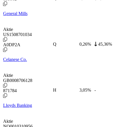
General Mills
Aktie
US1508701034
Q
0,26
%
45,36%
A0DP2A
Celanese Co.
Aktie
GB0008706128
H
3,05
%
-
871784
Lloyds Banking
Aktie
NO0010310956