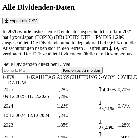
Alle Dividenden-Daten
Export als CSV
In 2026 wurde bisher keine Dividende ausgeschüttet. Im Jahr 2025
hat Lyxor Japan (TOPIX) (DR) UCITS ETF - JPY DIS 1,28€
ausgeschüttet.
Die Dividendenrendite liegt aktuell bei 0,61% und die
Ausschüttungen haben sich in den letzten 3 Jahren
um
19,89%
verringert
.
Der ETF schüttet Dividenden jährlich im Dezember aus.
Neue Dividenden direkt per E-Mail
Kostenlos
Anmelden
EX-
ZAHLTAG
AUSSCHÜTTUNG
YOY
YIELD
DATUM
2025
1,28
€
4,07%
0,70
%
09.12.2025
11.12.2025
1,28
€
2024
1,23
€
0,77
%
33,51%
10.12.2024
12.12.2024
1,23
€
2023
1,85
€
1,28
%
25,40%
2022
2,48
€
1,94
%