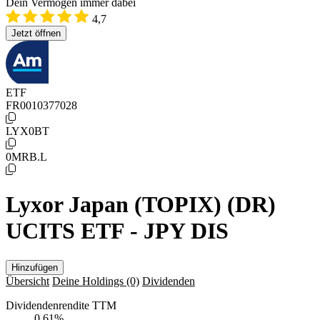
Dein Vermögen immer dabei
4,7
Jetzt öffnen
ETF
FR0010377028
LYX0BT
0MRB.L
Lyxor Japan (TOPIX) (DR)
UCITS ETF - JPY DIS
Hinzufügen
Übersicht
Deine Holdings
(0)
Dividenden
Dividendenrendite TTM
0,61
%