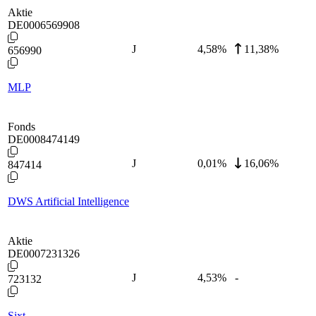
Aktie
DE0006569908
J
4,58
%
11,38%
656990
MLP
Fonds
DE0008474149
J
0,01
%
16,06%
847414
DWS Artificial Intelligence
Aktie
DE0007231326
J
4,53
%
-
723132
Sixt