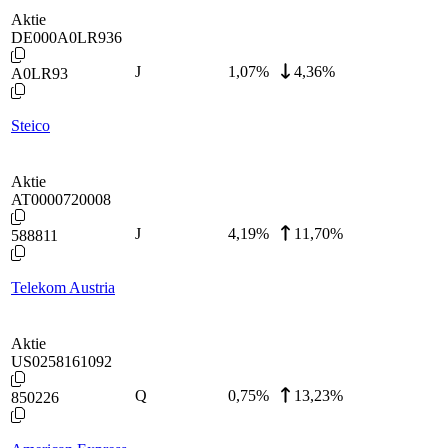
Aktie
DE000A0LR936
J
1,07
%
4,36%
A0LR93
Steico
Aktie
AT0000720008
J
4,19
%
11,70%
588811
Telekom Austria
Aktie
US0258161092
Q
0,75
%
13,23%
850226