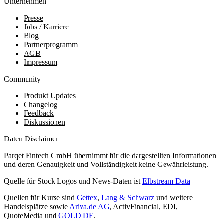
Unternehmen
Presse
Jobs / Karriere
Blog
Partnerprogramm
AGB
Impressum
Community
Produkt Updates
Changelog
Feedback
Diskussionen
Daten Disclaimer
Parqet Fintech GmbH übernimmt für die dargestellten Informationen
und deren Genauigkeit und Vollständigkeit keine Gewährleistung.
Quelle für Stock Logos und News-Daten ist
Elbstream Data
Quellen für Kurse sind
Gettex
,
Lang & Schwarz
und weitere
Handelsplätze sowie
Ariva.de AG
, ActivFinancial, EDI,
QuoteMedia und
GOLD.DE
.