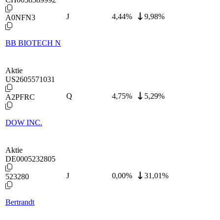
J
4,44
%
9,98%
A0NFN3
BB BIOTECH N
Aktie
US2605571031
Q
4,75
%
5,29%
A2PFRC
DOW INC.
Aktie
DE0005232805
J
0,00
%
31,01%
523280
Bertrandt