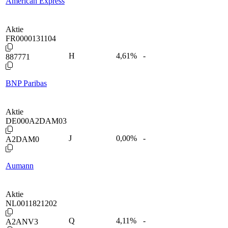
American Express
Aktie
FR0000131104
H
4,61
%
-
887771
BNP Paribas
Aktie
DE000A2DAM03
J
0,00
%
-
A2DAM0
Aumann
Aktie
NL0011821202
Q
4,11
%
-
A2ANV3