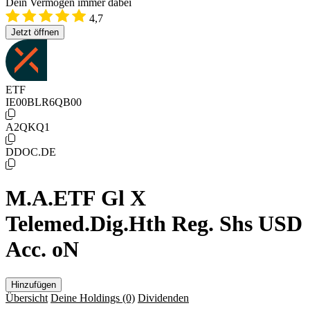
Dein Vermögen immer dabei
4,7
Jetzt öffnen
ETF
IE00BLR6QB00
A2QKQ1
DDOC.DE
M.A.ETF Gl X
Telemed.Dig.Hth Reg. Shs USD
Acc. oN
Hinzufügen
Übersicht
Deine Holdings
(0)
Dividenden