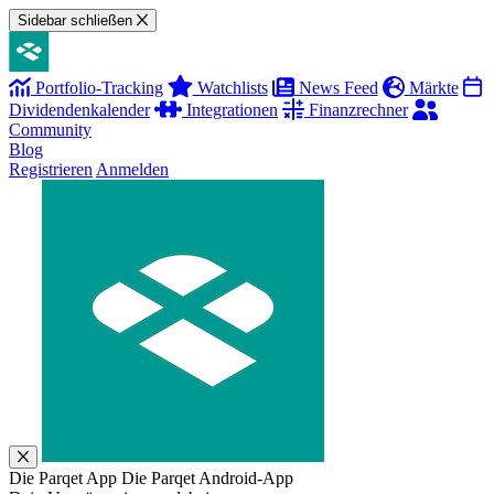
Sidebar schließen
Portfolio-Tracking
Watchlists
News Feed
Märkte
Dividendenkalender
Integrationen
Finanzrechner
Community
Blog
Registrieren
Anmelden
Die Parqet App
Die Parqet Android-App