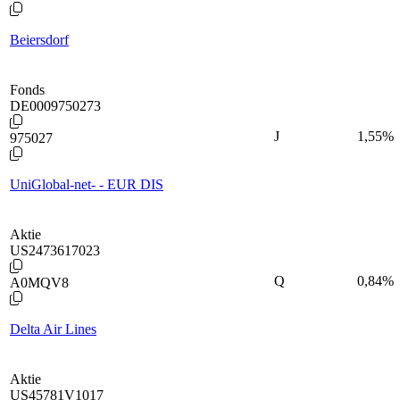
Beiersdorf
Fonds
DE0009750273
J
1,55
%
975027
UniGlobal-net- - EUR DIS
Aktie
US2473617023
Q
0,84
%
A0MQV8
Delta Air Lines
Aktie
US45781V1017