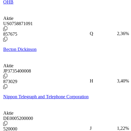
OHB
Aktie
US0758871091
Q
2,36
%
857675
Becton Dickinson
Aktie
JP3735400008
H
3,40
%
873029
Nippon Telegraph and Telephone Corporation
Aktie
DE0005200000
J
1,22
%
520000