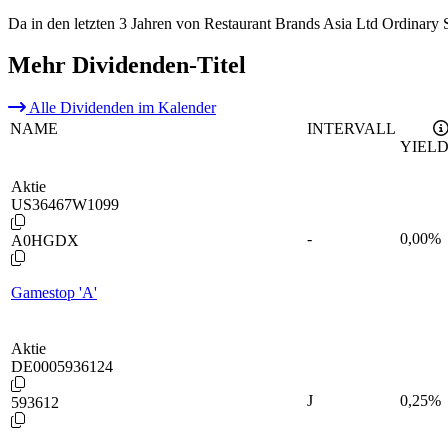
Da in den letzten 3 Jahren von Restaurant Brands Asia Ltd Ordinary
Mehr Dividenden-Titel
Alle Dividenden im Kalender
NAME
INTERVALL
YIEL
Aktie
US36467W1099
-
0,00
%
A0HGDX
Gamestop 'A'
Aktie
DE0005936124
J
0,25
%
593612