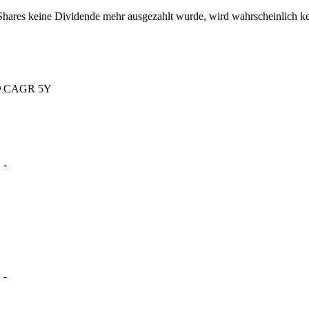
 Shares keine Dividende mehr ausgezahlt wurde, wird wahrscheinlich k
CAGR 5Y
D
-
-