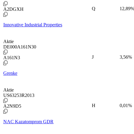
Q
12,89
A2DGXH
Innovative Industrial Properties
Aktie
DE000A161N30
J
3,56
%
A161N3
Grenke
Aktie
US63253R2013
H
0,01
%
A2N9D5
NAC Kazatomprom GDR