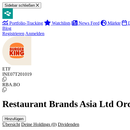
Sidebar schließen
Portfolio-Tracking
Watchlists
News Feed
Märkte
D
Blog
Registrieren
Anmelden
ETF
INE07T201019
RBA.BO
Restaurant Brands Asia Ltd Or
Hinzufügen
Übersicht
Deine Holdings
(0)
Dividenden