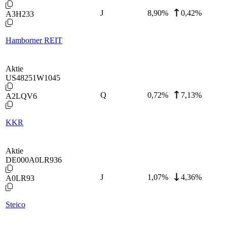
J
8,90
%
0,42%
A3H233
Hamborner REIT
Aktie
US48251W1045
Q
0,72
%
7,13%
A2LQV6
KKR
Aktie
DE000A0LR936
J
1,07
%
4,36%
A0LR93
Steico