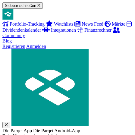
Sidebar schließen
Portfolio-Tracking
Watchlists
News Feed
Märkte
Dividendenkalender
Integrationen
Finanzrechner
Community
Blog
Registrieren
Anmelden
Die Parqet App
Die Parqet Android-App