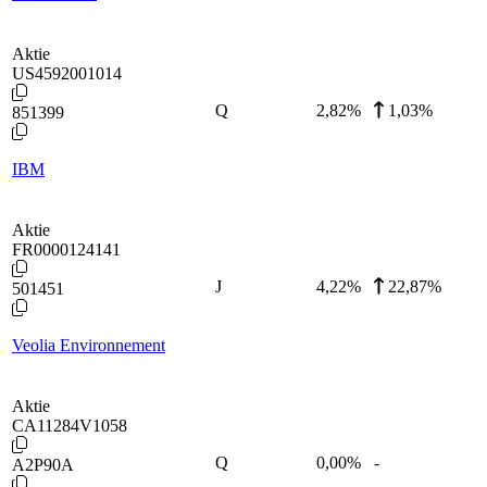
Aktie
US4592001014
Q
2,82
%
1,03%
851399
IBM
Aktie
FR0000124141
J
4,22
%
22,87%
501451
Veolia Environnement
Aktie
CA11284V1058
Q
0,00
%
-
A2P90A