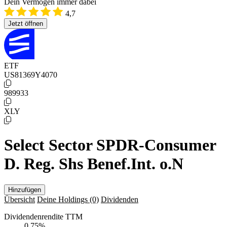
Dein Vermögen immer dabei
4,7
Jetzt öffnen
ETF
US81369Y4070
989933
XLY
Select Sector SPDR-Consumer
D. Reg. Shs Benef.Int. o.N
Hinzufügen
Übersicht
Deine Holdings
(0)
Dividenden
Dividendenrendite TTM
0,75
%