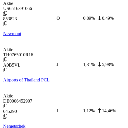
Aktie
US6516391066
Q
0,89
%
0,49%
853823
Newmont
Aktie
TH0765010R16
J
1,31
%
5,98%
A0B5VL
Airports of Thailand PCL
Aktie
DE0006452907
J
1,12
%
14,46%
645290
Nemetschek