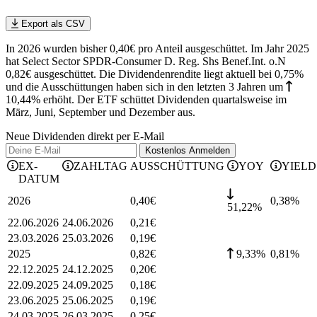
Export als CSV
In 2026 wurden bisher 0,40€ pro Anteil ausgeschüttet. Im Jahr 2025
hat Select Sector SPDR-Consumer D. Reg. Shs Benef.Int. o.N
0,82€ ausgeschüttet.
Die Dividendenrendite liegt aktuell bei 0,75%
und die
Ausschüttungen haben sich in den letzten 3 Jahren
um
10,44%
erhöht
.
Der ETF schüttet Dividenden quartalsweise im
März, Juni, September und Dezember aus.
Neue Dividenden direkt per E-Mail
Kostenlos
Anmelden
EX-
ZAHLTAG
AUSSCHÜTTUNG
YOY
YIELD
DATUM
2026
0,40
€
0,38
%
51,22%
22.06.2026
24.06.2026
0,21
€
23.03.2026
25.03.2026
0,19
€
2025
0,82
€
9,33%
0,81
%
22.12.2025
24.12.2025
0,20
€
22.09.2025
24.09.2025
0,18
€
23.06.2025
25.06.2025
0,19
€
24.03.2025
26.03.2025
0,25
€