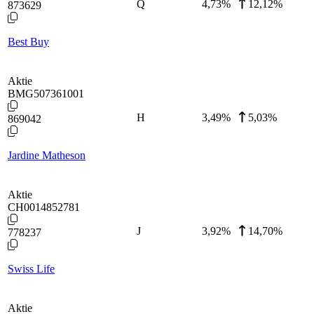
Q
4,73
%
12,12%
873629
Best Buy
Aktie
BMG507361001
H
3,49
%
5,03%
869042
Jardine Matheson
Aktie
CH0014852781
J
3,92
%
14,70%
778237
Swiss Life
Aktie