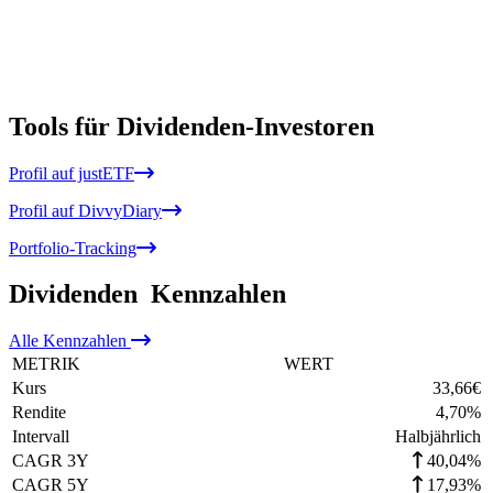
Tools für Dividenden-Investoren
Profil auf justETF
Profil auf DivvyDiary
Portfolio-Tracking
Dividenden
Kennzahlen
Alle
Kennzahlen
METRIK
WERT
Kurs
33,66
€
Rendite
4,70
%
Intervall
Halbjährlich
CAGR 3Y
40,04%
CAGR 5Y
17,93%