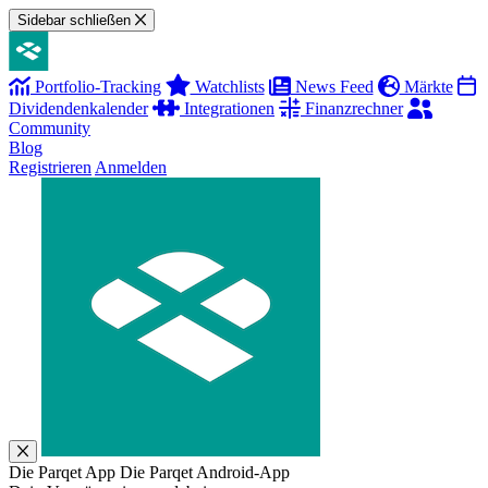
Sidebar schließen
Portfolio-Tracking
Watchlists
News Feed
Märkte
Dividendenkalender
Integrationen
Finanzrechner
Community
Blog
Registrieren
Anmelden
Die Parqet App
Die Parqet Android-App