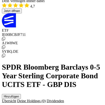
Dein Vermögen immer dabei
4,7
Jetzt öffnen
ETF
IE00BCBJF711
A1W8WE
SYBQ.DE
SPDR Bloomberg Barclays 0-5
Year Sterling Corporate Bond
UCITS ETF - GBP DIS
Hinzufügen
Übersicht
Deine Holdings
(0)
Dividenden