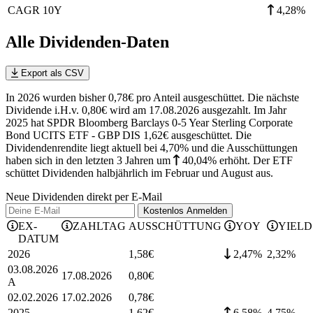
CAGR 10Y
4,28%
Alle Dividenden-Daten
Export als CSV
In 2026 wurden bisher 0,78€ pro Anteil ausgeschüttet. Die nächste
Dividende i.H.v. 0,80€ wird am 17.08.2026 ausgezahlt. Im Jahr
2025 hat SPDR Bloomberg Barclays 0-5 Year Sterling Corporate
Bond UCITS ETF - GBP DIS 1,62€ ausgeschüttet.
Die
Dividendenrendite liegt aktuell bei 4,70% und die
Ausschüttungen
haben sich in den letzten 3 Jahren
um
40,04%
erhöht
.
Der ETF
schüttet Dividenden halbjährlich im Februar und August aus.
Neue Dividenden direkt per E-Mail
Kostenlos
Anmelden
EX-
ZAHLTAG
AUSSCHÜTTUNG
YOY
YIELD
DATUM
2026
1,58
€
2,47%
2,32
%
03.08.2026
17.08.2026
0,80
€
A
02.02.2026
17.02.2026
0,78
€
2025
1,62
€
6,58%
4,75
%