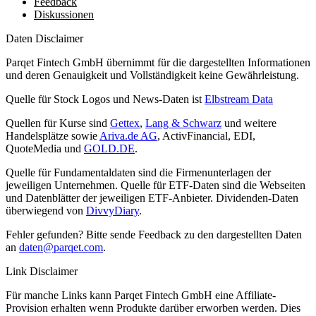
Feedback
Diskussionen
Daten Disclaimer
Parqet Fintech GmbH übernimmt für die dargestellten Informationen
und deren Genauigkeit und Vollständigkeit keine Gewährleistung.
Quelle für Stock Logos und News-Daten ist
Elbstream Data
Quellen für Kurse sind
Gettex
,
Lang & Schwarz
und weitere
Handelsplätze sowie
Ariva.de AG
, ActivFinancial, EDI,
QuoteMedia und
GOLD.DE
.
Quelle für Fundamentaldaten sind die Firmenunterlagen der
jeweiligen Unternehmen. Quelle für ETF-Daten sind die Webseiten
und Datenblätter der jeweiligen ETF-Anbieter. Dividenden-Daten
überwiegend von
DivvyDiary
.
Fehler gefunden? Bitte sende Feedback zu den dargestellten Daten
an
daten@parqet.com
.
Link Disclaimer
Für manche Links kann Parqet Fintech GmbH eine Affiliate-
Provision erhalten wenn Produkte darüber erworben werden. Dies