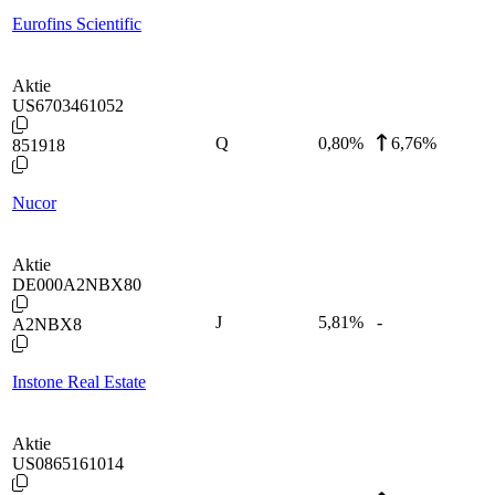
Eurofins Scientific
Aktie
US6703461052
Q
0,80
%
6,76%
851918
Nucor
Aktie
DE000A2NBX80
J
5,81
%
-
A2NBX8
Instone Real Estate
Aktie
US0865161014