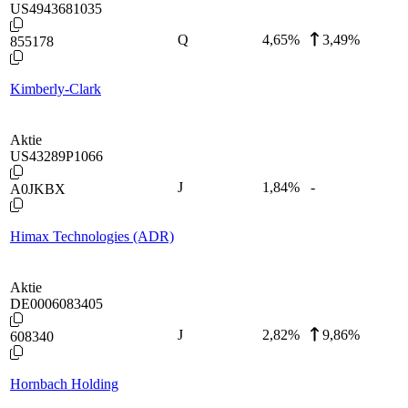
US4943681035
Q
4,65
%
3,49%
855178
Kimberly-Clark
Aktie
US43289P1066
J
1,84
%
-
A0JKBX
Himax Technologies (ADR)
Aktie
DE0006083405
J
2,82
%
9,86%
608340
Hornbach Holding