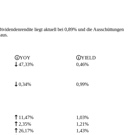
ividendenrendite liegt aktuell bei 0,89% und die
Ausschüttungen
aus.
YOY
YIELD
47,33%
0,46
%
0,34%
0,99
%
11,47%
1,03
%
2,35%
1,21
%
26,17%
1,43
%