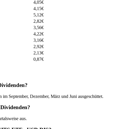
4,05
€
4,15
€
5,12
€
2,82
€
3,56
€
4,22
€
3,16
€
2,92
€
2,13
€
0,87
€
ividenden?
 September, Dezember, März und Juni ausgeschüttet.
 Dividenden?
talsweise aus.