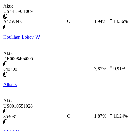
Aktie
US4415931009
Q
1,94
%
13,36%
A14WN3
Houlihan Lokey 'A'
Aktie
DE0008404005
J
3,87
%
9,91%
840400
Allianz
Aktie
US0010551028
Q
1,87
%
16,24%
853081