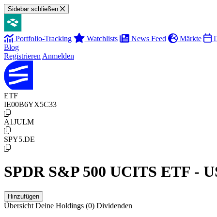
Sidebar schließen
Portfolio-Tracking
Watchlists
News Feed
Märkte
D
Blog
Registrieren
Anmelden
ETF
IE00B6YX5C33
A1JULM
SPY5.DE
SPDR S&P 500 UCITS ETF - U
Hinzufügen
Übersicht
Deine Holdings
(0)
Dividenden