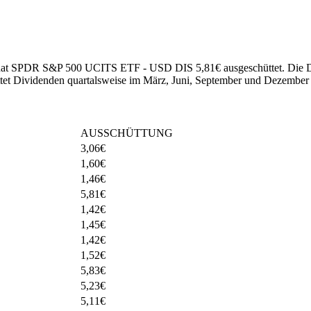
025 hat SPDR S&P 500 UCITS ETF - USD DIS 5,81€ ausgeschüttet.
Die D
et Dividenden quartalsweise im März, Juni, September und Dezember 
AUSSCHÜTTUNG
3,06
€
1,60
€
1,46
€
5,81
€
1,42
€
1,45
€
1,42
€
1,52
€
5,83
€
5,23
€
5,11
€