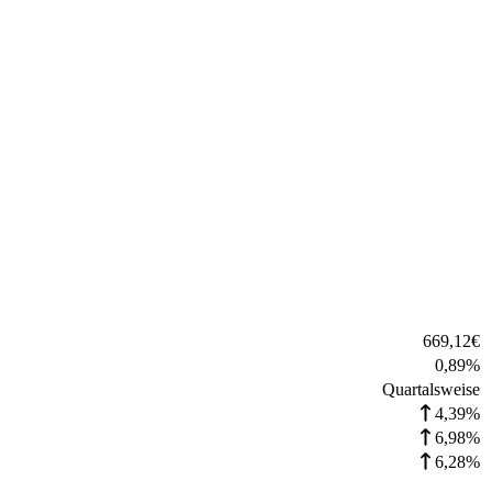
669,12
€
0,89
%
Quartalsweise
4,39%
6,98%
6,28%