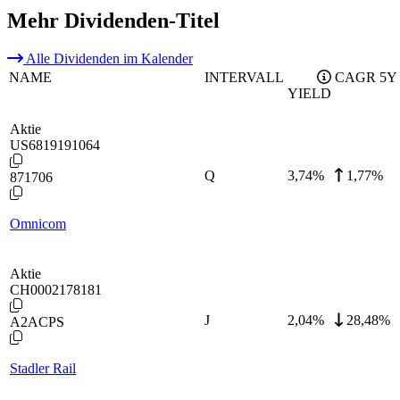
Mehr Dividenden-Titel
Alle Dividenden im Kalender
NAME
INTERVALL
CAGR 5Y
YIELD
Aktie
US6819191064
Q
3,74
%
1,77%
871706
Omnicom
Aktie
CH0002178181
J
2,04
%
28,48%
A2ACPS
Stadler Rail