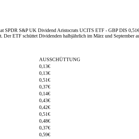
25 hat SPDR S&P UK Dividend Aristocrats UCITS ETF - GBP DIS 0,51€
t
.
Der ETF schüttet Dividenden halbjährlich im März und September a
AUSSCHÜTTUNG
0,13
€
0,13
€
0,51
€
0,37
€
0,14
€
0,43
€
0,42
€
0,51
€
0,48
€
0,37
€
0,59
€