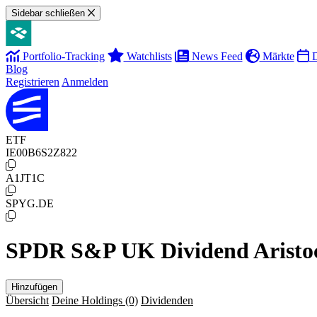
Sidebar schließen
Portfolio-Tracking
Watchlists
News Feed
Märkte
D
Blog
Registrieren
Anmelden
ETF
IE00B6S2Z822
A1JT1C
SPYG.DE
SPDR S&P UK Dividend Aristo
Hinzufügen
Übersicht
Deine Holdings
(0)
Dividenden