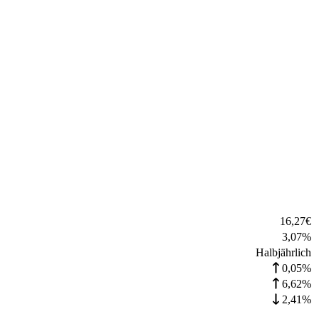
16,27
€
3,07
%
Halbjährlich
0,05%
6,62%
2,41%