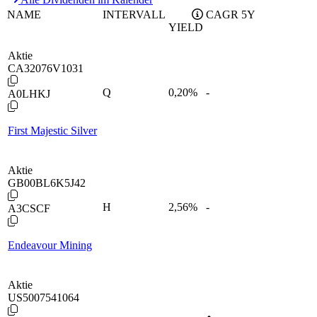
NAME
INTERVALL
CAGR 5Y
YIELD
Aktie
CA32076V1031
Q
0,20
%
-
A0LHKJ
First Majestic Silver
Aktie
GB00BL6K5J42
H
2,56
%
-
A3CSCF
Endeavour Mining
Aktie
US5007541064