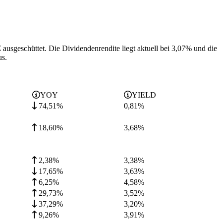
 ausgeschüttet.
Die Dividendenrendite liegt aktuell bei 3,07% und die
us.
YOY
YIELD
74,51%
0,81
%
18,60%
3,68
%
2,38%
3,38
%
17,65%
3,63
%
6,25%
4,58
%
29,73%
3,52
%
37,29%
3,20
%
9,26%
3,91
%