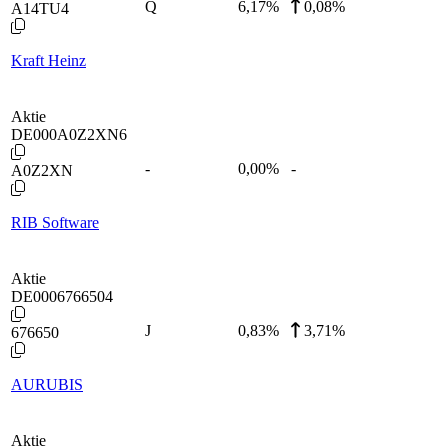
Q
6,17
%
0,08%
A14TU4
Kraft Heinz
Aktie
DE000A0Z2XN6
-
0,00
%
-
A0Z2XN
RIB Software
Aktie
DE0006766504
J
0,83
%
3,71%
676650
AURUBIS
Aktie