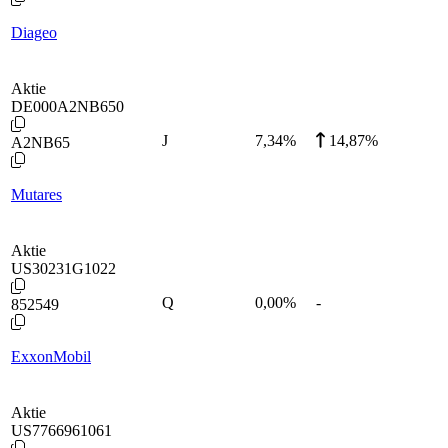
Diageo
Aktie
DE000A2NB650
J
7,34
%
14,87%
A2NB65
Mutares
Aktie
US30231G1022
Q
0,00
%
-
852549
ExxonMobil
Aktie
US7766961061