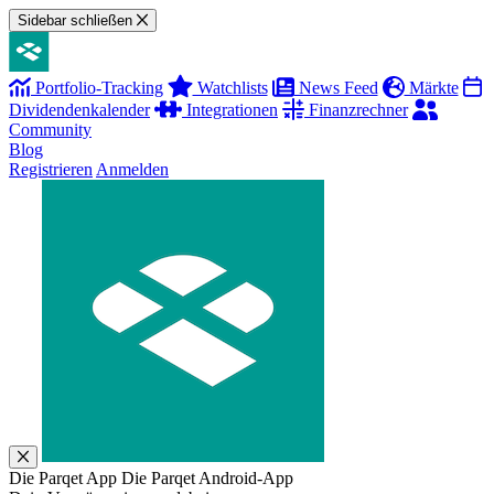
Sidebar schließen
Portfolio-Tracking
Watchlists
News Feed
Märkte
Dividendenkalender
Integrationen
Finanzrechner
Community
Blog
Registrieren
Anmelden
Die Parqet App
Die Parqet Android-App