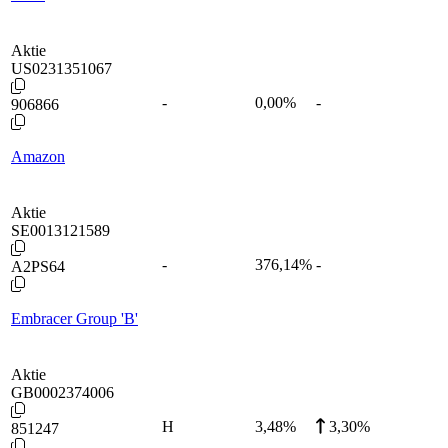
Aktie
US0231351067
-
0,00
%
-
906866
Amazon
Aktie
SE0013121589
-
376,14
%
-
A2PS64
Embracer Group 'B'
Aktie
GB0002374006
H
3,48
%
3,30%
851247