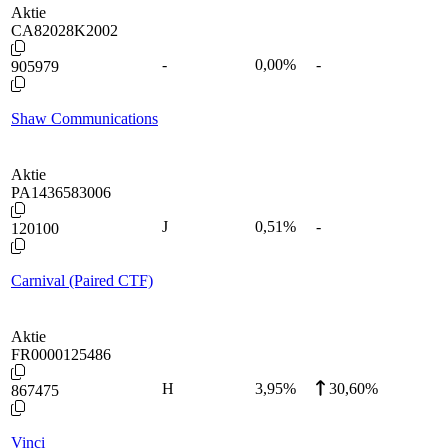
Aktie
CA82028K2002
-
0,00
%
-
905979
Shaw Communications
Aktie
PA1436583006
J
0,51
%
-
120100
Carnival (Paired CTF)
Aktie
FR0000125486
H
3,95
%
30,60%
867475
Vinci