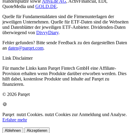
Handelsplätze sowie
Ariva.de AG
, ActivFinancial, EDI,
QuoteMedia und
GOLD.DE
.
Quelle für Fundamentaldaten sind die Firmenunterlagen der
jeweiligen Unternehmen. Quelle für ETF-Daten sind die Webseiten
und Datenblätter der jeweiligen ETF-Anbieter. Dividenden-Daten
überwiegend von
DivvyDiary
.
Fehler gefunden? Bitte sende Feedback zu den dargestellten Daten
an
daten@parqet.com
.
Link Disclaimer
Für manche Links kann Parqet Fintech GmbH eine Affiliate-
Provision erhalten wenn Produkte darüber erworben werden. Dies
hilft dabei, kostenlose Produkte und Inhalte auf Parqet zu
finanzieren.
© 2026 Parqet
🍪
Parqet
nutzt Cookies.
nutzt Cookies zur Anmeldung und Analyse.
Erfahre mehr
Ablehnen
Akzeptieren