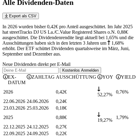
Alle Dividenden-Daten
Export als CSV
In 2026 wurden bisher 0,42€ pro Anteil ausgeschüttet. Im Jahr 2025
hat streetTracks DJ US La./C.Value Registered Shares o.N. 0,88€
ausgeschüttet.
Die Dividendenrendite liegt aktuell bei 1,65% und die
Ausschüttungen haben sich in den letzten 3 Jahren
um
1,68%
erhöht
.
Der ETF schüttet Dividenden quartalsweise im März, Juni,
September und Dezember aus.
Neue Dividenden direkt per E-Mail
Kostenlos
Anmelden
EX-
ZAHLTAG
AUSSCHÜTTUNG
YOY
YIELD
DATUM
2026
0,42
€
0,76
%
52,27%
22.06.2026
24.06.2026
0,24
€
23.03.2026
25.03.2026
0,18
€
2025
0,88
€
1,79
%
19,27%
22.12.2025
24.12.2025
0,27
€
22.09.2025
24.09.2025
0,22
€