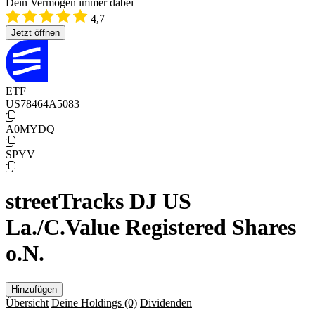
Dein Vermögen immer dabei
4,7
Jetzt öffnen
ETF
US78464A5083
A0MYDQ
SPYV
streetTracks DJ US
La./C.Value Registered Shares
o.N.
Hinzufügen
Übersicht
Deine Holdings
(0)
Dividenden