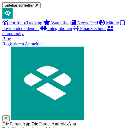
Sidebar schließen
Portfolio-Tracking
Watchlists
News Feed
Märkte
Dividendenkalender
Integrationen
Finanzrechner
Community
Blog
Registrieren
Anmelden
Die Parqet App
Die Parqet Android-App