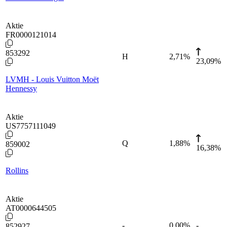
Aktie
FR0000121014
853292
H
2,71
%
23,09%
LVMH - Louis Vuitton Moët
Hennessy
Aktie
US7757111049
Q
1,88
%
859002
16,38%
Rollins
Aktie
AT0000644505
-
0,00
%
-
852927