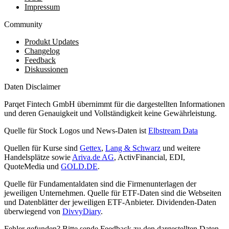
Impressum
Community
Produkt Updates
Changelog
Feedback
Diskussionen
Daten Disclaimer
Parqet Fintech GmbH übernimmt für die dargestellten Informationen
und deren Genauigkeit und Vollständigkeit keine Gewährleistung.
Quelle für Stock Logos und News-Daten ist
Elbstream Data
Quellen für Kurse sind
Gettex
,
Lang & Schwarz
und weitere
Handelsplätze sowie
Ariva.de AG
, ActivFinancial, EDI,
QuoteMedia und
GOLD.DE
.
Quelle für Fundamentaldaten sind die Firmenunterlagen der
jeweiligen Unternehmen. Quelle für ETF-Daten sind die Webseiten
und Datenblätter der jeweiligen ETF-Anbieter. Dividenden-Daten
überwiegend von
DivvyDiary
.
Fehler gefunden? Bitte sende Feedback zu den dargestellten Daten