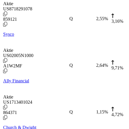
Aktie
US8718291078
Q
2,55
%
859121
3,16%
Sysco
Aktie
US02005N1000
Q
2,64
%
A1W2MF
9,71%
Ally Financial
Aktie
US1713401024
Q
1,15
%
864371
4,72%
Church & Dwight