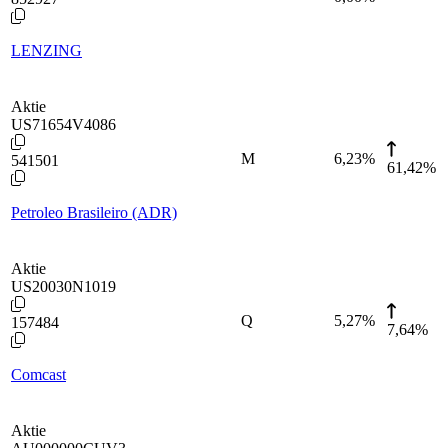
LENZING
Aktie
US71654V4086
M
6,23
%
541501
61,42%
Petroleo Brasileiro (ADR)
Aktie
US20030N1019
Q
5,27
%
157484
7,64%
Comcast
Aktie