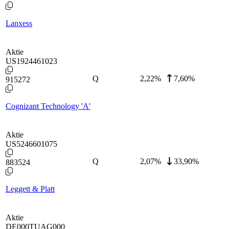
Lanxess
Aktie
US1924461023
Q
2,22
%
7,60%
915272
Cognizant Technology 'A'
Aktie
US5246601075
Q
2,07
%
33,90%
883524
Leggett & Platt
Aktie
DE000TUAG000