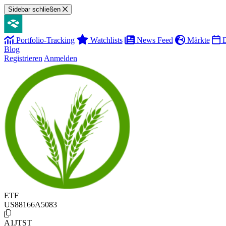
Sidebar schließen
Portfolio-Tracking
Watchlists
News Feed
Märkte
D
Blog
Registrieren
Anmelden
ETF
US88166A5083
A1JTST