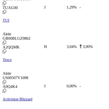
J
1,29
%
-
TUAG00
TUI
Aktie
GB00BLGZ9862
H
3,04
%
3,90%
A2QQMK
Tesco
Aktie
US00507V1098
J
0,00
%
-
A0Q4K4
Activision Blizzard