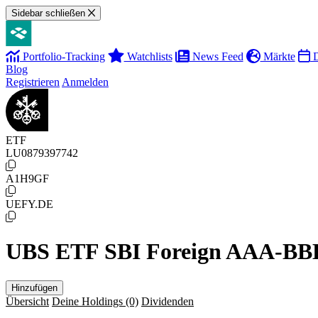
Sidebar schließen
Portfolio-Tracking
Watchlists
News Feed
Märkte
D
Blog
Registrieren
Anmelden
ETF
LU0879397742
A1H9GF
UEFY.DE
UBS ETF SBI Foreign AAA-BBB
Hinzufügen
Übersicht
Deine Holdings
(0)
Dividenden