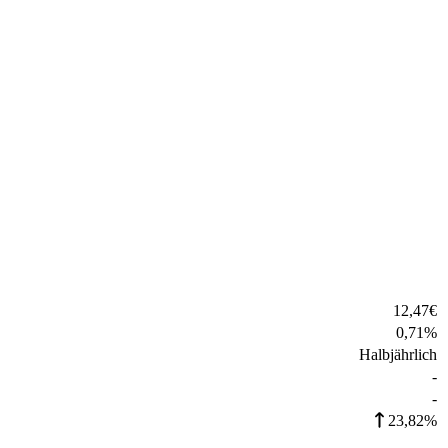
12,47
€
0,71
%
Halbjährlich
-
-
23,82%