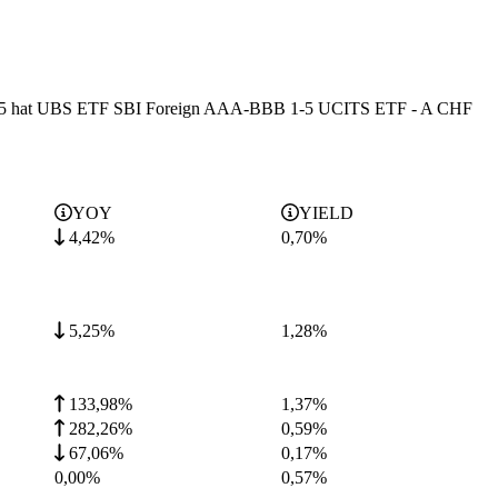
ahr 2025 hat UBS ETF SBI Foreign AAA-BBB 1-5 UCITS ETF - A CHF
YOY
YIELD
4,42%
0,70
%
5,25%
1,28
%
133,98%
1,37
%
282,26%
0,59
%
67,06%
0,17
%
0,00%
0,57
%