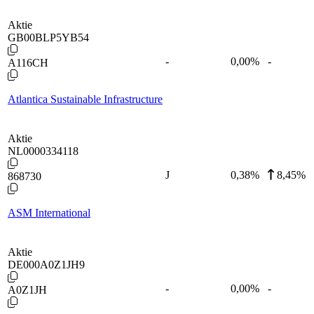
Aktie
GB00BLP5YB54
-
0,00
%
-
A116CH
Atlantica Sustainable Infrastructure
Aktie
NL0000334118
J
0,38
%
8,45%
868730
ASM International
Aktie
DE000A0Z1JH9
-
0,00
%
-
A0Z1JH