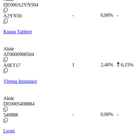
DE000A2YN504
-
0,00
%
-
A2YN50
Knaus Tabbert
Aktie
AT0000908504
J
2,40
%
6,15%
A0ET17
Vienna Insurance
Aktie
DE0005408884
-
0,00
%
-
540888
Leoni