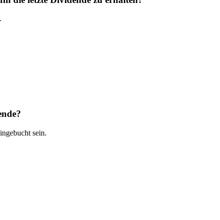
.
ende?
ngebucht sein.