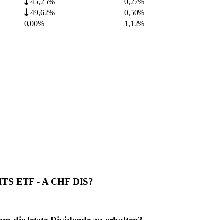
45,25%
0,27
%
49,62%
0,50
%
0,00%
1,12
%
CITS ETF - A CHF DIS?
ie letzte Dividende zu erhalten?