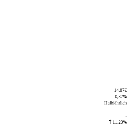
14,87
€
0,37
%
Halbjährlich
-
-
11,23%