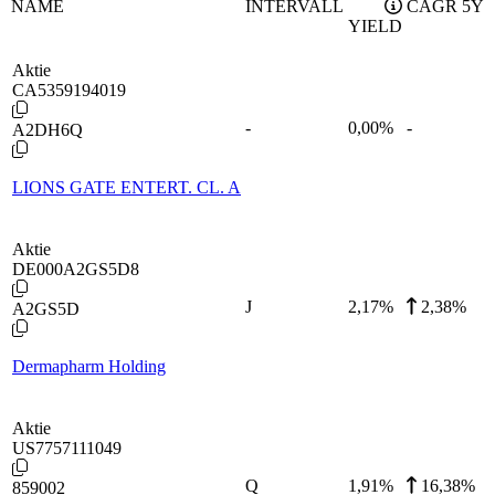
NAME
INTERVALL
CAGR 5Y
YIELD
Aktie
CA5359194019
-
0,00
%
-
A2DH6Q
LIONS GATE ENTERT. CL. A
Aktie
DE000A2GS5D8
J
2,17
%
2,38%
A2GS5D
Dermapharm Holding
Aktie
US7757111049
Q
1,91
%
16,38%
859002