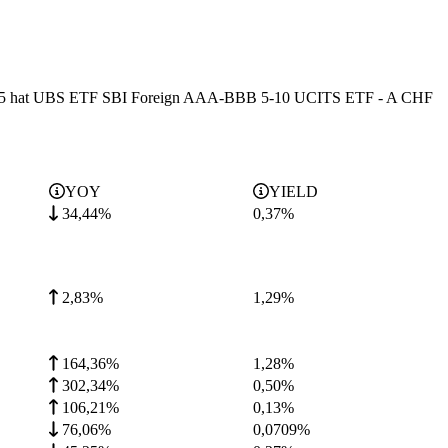
ahr 2025 hat UBS ETF SBI Foreign AAA-BBB 5-10 UCITS ETF - A CHF
YOY
YIELD
34,44%
0,37
%
2,83%
1,29
%
164,36%
1,28
%
302,34%
0,50
%
106,21%
0,13
%
76,06%
0,0709
%