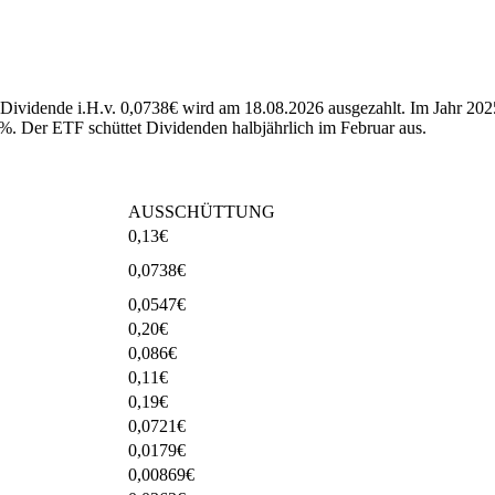
hste Dividende i.H.v. 0,0738€ wird am 18.08.2026 ausgezahlt. Im J
7%.
Der ETF schüttet Dividenden halbjährlich im Februar aus.
AUSSCHÜTTUNG
0,13
€
0,0738
€
0,0547
€
0,20
€
0,086
€
0,11
€
0,19
€
0,0721
€
0,0179
€
0,00869
€