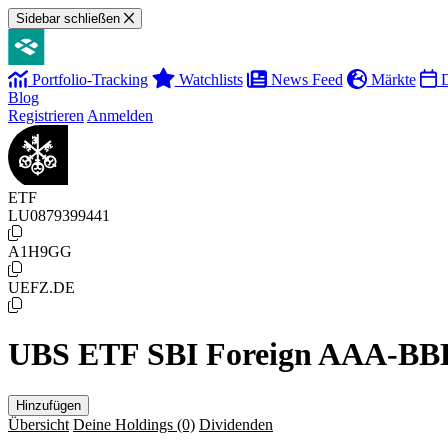
Sidebar schließen
Portfolio-Tracking
Watchlists
News Feed
Märkte
D
Blog
Registrieren
Anmelden
ETF
LU0879399441
A1H9GG
UEFZ.DE
UBS ETF SBI Foreign AAA-BBB
Hinzufügen
Übersicht
Deine Holdings
(0)
Dividenden