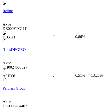
Rollins
Aktie
DE000FTG1111
J
0,86
%
-
FTG111
flatexDEGIRO
Aktie
CH0024608827
J
6,51
%
13,25%
A0JJY6
Partners Group
Aktie
DE0006204407