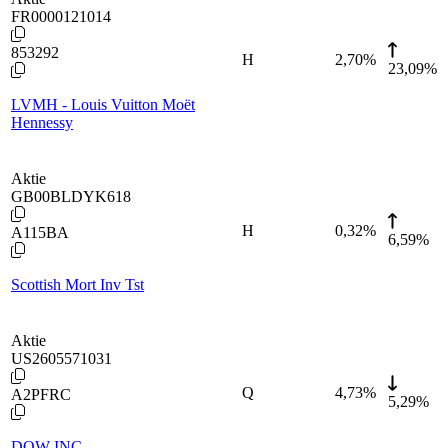
FR0000121014
853292
H
2,70
%
23,09%
LVMH - Louis Vuitton Moët
Hennessy
Aktie
GB00BLDYK618
H
0,32
%
A115BA
6,59%
Scottish Mort Inv Tst
Aktie
US2605571031
Q
4,73
%
A2PFRC
5,29%
DOW INC.