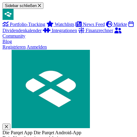
Sidebar schließen
Portfolio-Tracking
Watchlists
News Feed
Märkte
Dividendenkalender
Integrationen
Finanzrechner
Community
Blog
Registrieren
Anmelden
Die Parqet App
Die Parqet Android-App