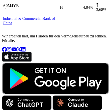
A0M4YB
H
4,84
%
3,68%
Industrial & Commercial Bank of
China
Wir arbeiten hart, um Hürden für den Vermögensaufbau zu senken.
Für alle.