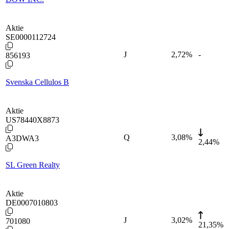
Aktie
SE0000112724
J
2,72
%
-
856193
Svenska Cellulos B
Aktie
US78440X8873
Q
3,08
%
A3DWA3
2,44%
SL Green Realty
Aktie
DE0007010803
J
3,02
%
701080
21,35%