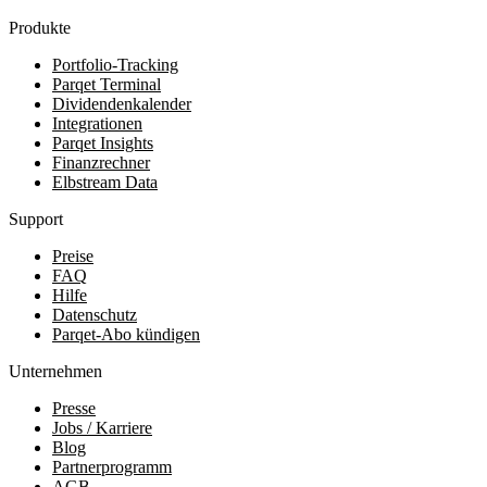
Produkte
Portfolio-Tracking
Parqet Terminal
Dividendenkalender
Integrationen
Parqet Insights
Finanzrechner
Elbstream Data
Support
Preise
FAQ
Hilfe
Datenschutz
Parqet-Abo kündigen
Unternehmen
Presse
Jobs / Karriere
Blog
Partnerprogramm
AGB