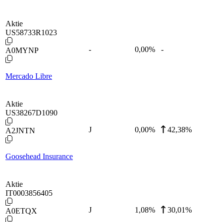
Aktie
US58733R1023
-
0,00
%
-
A0MYNP
Mercado Libre
Aktie
US38267D1090
J
0,00
%
42,38%
A2JNTN
Goosehead Insurance
Aktie
IT0003856405
J
1,08
%
30,01%
A0ETQX