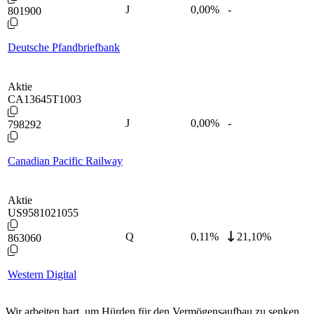
J
0,00
%
-
801900
Deutsche Pfandbriefbank
Aktie
CA13645T1003
J
0,00
%
-
798292
Canadian Pacific Railway
Aktie
US9581021055
Q
0,11
%
21,10%
863060
Western Digital
Wir arbeiten hart, um Hürden für den Vermögensaufbau zu senken.