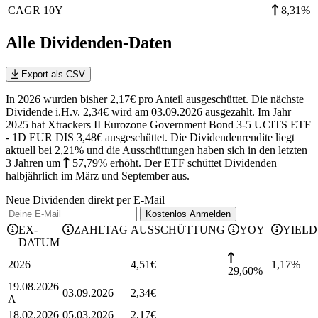
CAGR 10Y
8,31%
Alle Dividenden-Daten
Export als CSV
In 2026 wurden bisher 2,17€ pro Anteil ausgeschüttet. Die nächste
Dividende i.H.v. 2,34€ wird am 03.09.2026 ausgezahlt. Im Jahr
2025 hat Xtrackers II Eurozone Government Bond 3-5 UCITS ETF
- 1D EUR DIS 3,48€ ausgeschüttet.
Die Dividendenrendite liegt
aktuell bei 2,21% und die
Ausschüttungen haben sich in den letzten
3 Jahren
um
57,79%
erhöht
.
Der ETF schüttet Dividenden
halbjährlich im März und September aus.
Neue Dividenden direkt per E-Mail
Kostenlos
Anmelden
EX-
ZAHLTAG
AUSSCHÜTTUNG
YOY
YIELD
DATUM
2026
4,51
€
1,17
%
29,60%
19.08.2026
03.09.2026
2,34
€
A
18.02.2026
05.03.2026
2,17
€