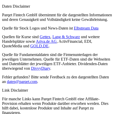
Daten Disclaimer
Parqet Fintech GmbH übernimmt für die dargestellten Informationen
und deren Genauigkeit und Vollständigkeit keine Gewährleistung.
Quelle für Stock Logos und News-Daten ist
Elbstream Data
Quellen für Kurse sind
Gettex
,
Lang & Schwarz
und weitere
Handelsplätze sowie
Ariva.de AG
, ActivFinancial, EDI,
QuoteMedia und
GOLD.DE
.
Quelle für Fundamentaldaten sind die Firmenunterlagen der
jeweiligen Unternehmen. Quelle für ETF-Daten sind die Webseiten
und Datenblätter der jeweiligen ETF-Anbieter. Dividenden-Daten
überwiegend von
DivvyDiary
.
Fehler gefunden? Bitte sende Feedback zu den dargestellten Daten
an
daten@parqet.com
.
Link Disclaimer
Für manche Links kann Parqet Fintech GmbH eine Affiliate-
Provision erhalten wenn Produkte darüber erworben werden. Dies
hilft dabei, kostenlose Produkte und Inhalte auf Parqet zu
finanzieren.