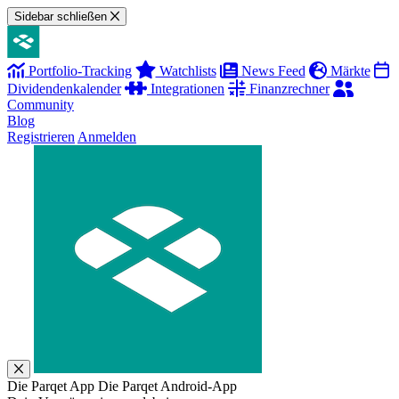
Sidebar schließen
Portfolio-Tracking
Watchlists
News Feed
Märkte
Dividendenkalender
Integrationen
Finanzrechner
Community
Blog
Registrieren
Anmelden
Die Parqet App
Die Parqet Android-App