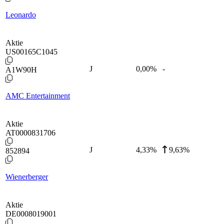
Leonardo
Aktie
US00165C1045
J
0,00
%
-
A1W90H
AMC Entertainment
Aktie
AT0000831706
J
4,33
%
9,63%
852894
Wienerberger
Aktie
DE0008019001