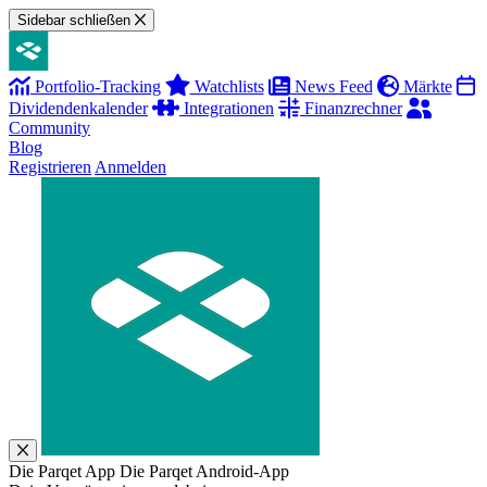
Sidebar schließen
Portfolio-Tracking
Watchlists
News Feed
Märkte
Dividendenkalender
Integrationen
Finanzrechner
Community
Blog
Registrieren
Anmelden
Die Parqet App
Die Parqet Android-App