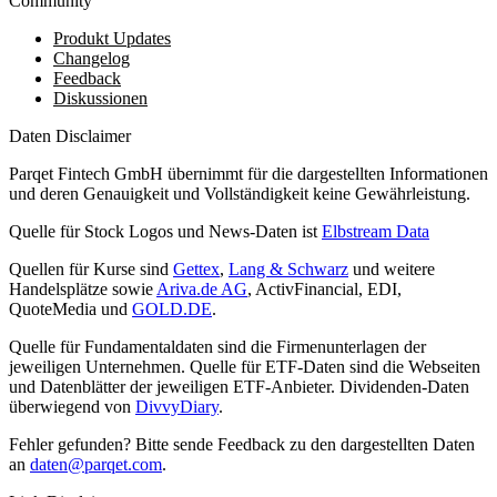
Community
Produkt Updates
Changelog
Feedback
Diskussionen
Daten Disclaimer
Parqet Fintech GmbH übernimmt für die dargestellten Informationen
und deren Genauigkeit und Vollständigkeit keine Gewährleistung.
Quelle für Stock Logos und News-Daten ist
Elbstream Data
Quellen für Kurse sind
Gettex
,
Lang & Schwarz
und weitere
Handelsplätze sowie
Ariva.de AG
, ActivFinancial, EDI,
QuoteMedia und
GOLD.DE
.
Quelle für Fundamentaldaten sind die Firmenunterlagen der
jeweiligen Unternehmen. Quelle für ETF-Daten sind die Webseiten
und Datenblätter der jeweiligen ETF-Anbieter. Dividenden-Daten
überwiegend von
DivvyDiary
.
Fehler gefunden? Bitte sende Feedback zu den dargestellten Daten
an
daten@parqet.com
.