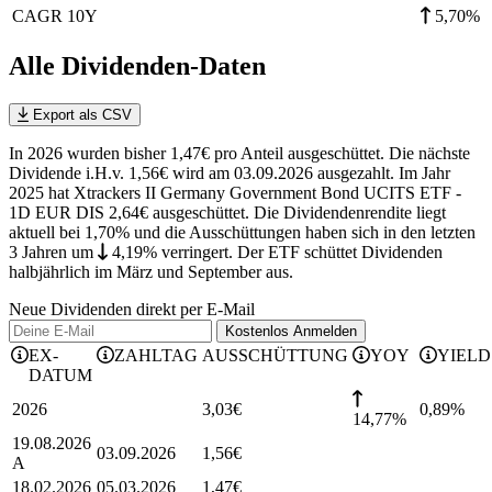
CAGR 10Y
5,70%
Alle Dividenden-Daten
Export als CSV
In 2026 wurden bisher 1,47€ pro Anteil ausgeschüttet. Die nächste
Dividende i.H.v. 1,56€ wird am 03.09.2026 ausgezahlt. Im Jahr
2025 hat Xtrackers II Germany Government Bond UCITS ETF -
1D EUR DIS 2,64€ ausgeschüttet.
Die Dividendenrendite liegt
aktuell bei 1,70% und die
Ausschüttungen haben sich in den letzten
3 Jahren
um
4,19%
verringert
.
Der ETF schüttet Dividenden
halbjährlich im März und September aus.
Neue Dividenden direkt per E-Mail
Kostenlos
Anmelden
EX-
ZAHLTAG
AUSSCHÜTTUNG
YOY
YIELD
DATUM
2026
3,03
€
0,89
%
14,77%
19.08.2026
03.09.2026
1,56
€
A
18.02.2026
05.03.2026
1,47
€