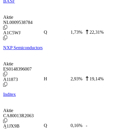
BASF
Aktie
NL0009538784
Q
1,73
%
22,31%
A1C5WJ
NXP Semiconductors
Aktie
ES0148396007
H
2,93
%
19,14%
A11873
Inditex
Aktie
CA80013R2063
Q
0,16
%
-
A1JX9B