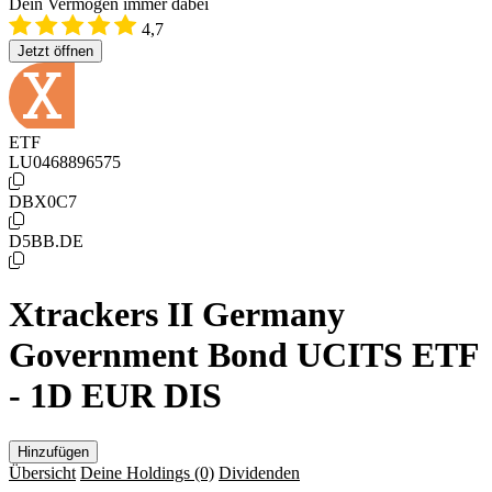
Dein Vermögen immer dabei
4,7
Jetzt öffnen
ETF
LU0468896575
DBX0C7
D5BB.DE
Xtrackers II Germany
Government Bond UCITS ETF
- 1D EUR DIS
Hinzufügen
Übersicht
Deine Holdings
(0)
Dividenden