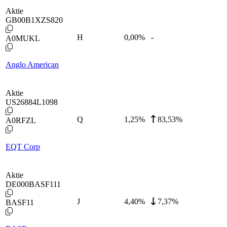
Aktie
GB00B1XZS820
H
0,00
%
-
A0MUKL
Anglo American
Aktie
US26884L1098
Q
1,25
%
83,53%
A0RFZL
EQT Corp
Aktie
DE000BASF111
J
4,40
%
7,37%
BASF11