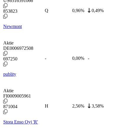
US6516391066
Q
0,96
%
0,49%
853823
Newmont
Aktie
DE0006972508
-
0,00
%
-
697250
publity
Aktie
FI0009005961
H
2,56
%
3,58%
871004
Stora Enso Oyj 'R'