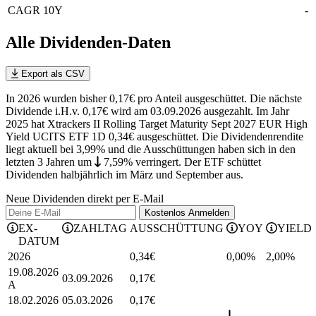
CAGR 10Y
-
Alle Dividenden-Daten
Export als CSV
In 2026 wurden bisher 0,17€ pro Anteil ausgeschüttet. Die nächste
Dividende i.H.v. 0,17€ wird am 03.09.2026 ausgezahlt. Im Jahr
2025 hat Xtrackers II Rolling Target Maturity Sept 2027 EUR High
Yield UCITS ETF 1D 0,34€ ausgeschüttet.
Die Dividendenrendite
liegt aktuell bei 3,99% und die
Ausschüttungen haben sich in den
letzten 3 Jahren
um
7,59%
verringert
.
Der ETF schüttet
Dividenden halbjährlich im März und September aus.
Neue Dividenden direkt per E-Mail
Kostenlos
Anmelden
EX-
ZAHLTAG
AUSSCHÜTTUNG
YOY
YIELD
DATUM
2026
0,34
€
0,00%
2,00
%
19.08.2026
03.09.2026
0,17
€
A
18.02.2026
05.03.2026
0,17
€