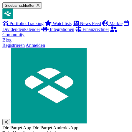
Sidebar schließen
Portfolio-Tracking
Watchlists
News Feed
Märkte
Dividendenkalender
Integrationen
Finanzrechner
Community
Blog
Registrieren
Anmelden
Die Parqet App
Die Parqet Android-App