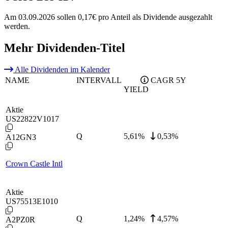
Am 03.09.2026 sollen 0,17€ pro Anteil als Dividende ausgezahlt
werden.
Mehr Dividenden-Titel
Alle Dividenden im Kalender
NAME
INTERVALL
CAGR 5Y
YIELD
Aktie
US22822V1017
Q
5,61
%
0,53%
A12GN3
Crown Castle Intl
Aktie
US75513E1010
Q
1,24
%
4,57%
A2PZ0R