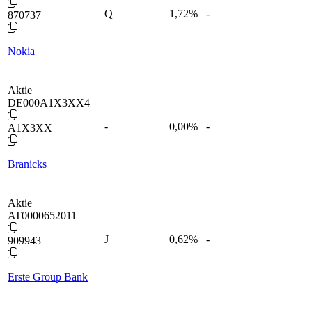
Q
1,72
%
-
870737
Nokia
Aktie
DE000A1X3XX4
-
0,00
%
-
A1X3XX
Branicks
Aktie
AT0000652011
J
0,62
%
-
909943
Erste Group Bank