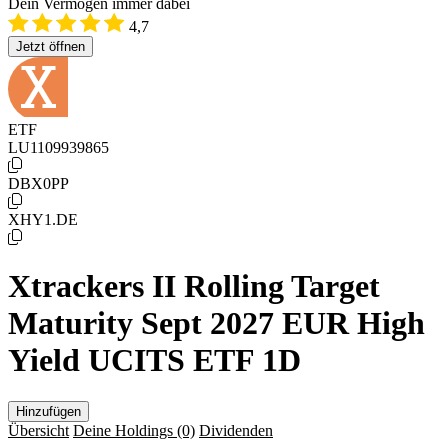
Dein Vermögen immer dabei
4,7
Jetzt öffnen
ETF
LU1109939865
DBX0PP
XHY1.DE
Xtrackers II Rolling Target
Maturity Sept 2027 EUR High
Yield UCITS ETF 1D
Hinzufügen
Übersicht
Deine Holdings
(0)
Dividenden