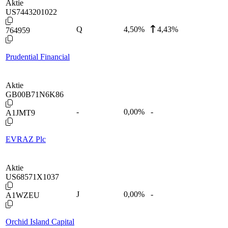
Aktie
US7443201022
Q
4,50
%
4,43%
764959
Prudential Financial
Aktie
GB00B71N6K86
-
0,00
%
-
A1JMT9
EVRAZ Plc
Aktie
US68571X1037
J
0,00
%
-
A1WZEU
Orchid Island Capital