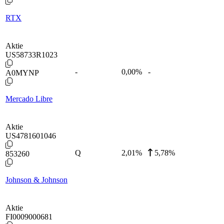
RTX
Aktie
US58733R1023
-
0,00
%
-
A0MYNP
Mercado Libre
Aktie
US4781601046
Q
2,01
%
5,78%
853260
Johnson & Johnson
Aktie
FI0009000681