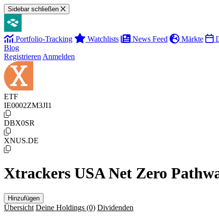
Sidebar schließen
Portfolio-Tracking
Watchlists
News Feed
Märkte
D
Blog
Registrieren
Anmelden
ETF
IE0002ZM3JI1
DBX0SR
XNUS.DE
Xtrackers USA Net Zero Pathw
Hinzufügen
Übersicht
Deine Holdings
(0)
Dividenden