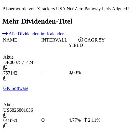
Bisher wurde von Xtrackers USA Net Zero Pathway Paris Aligned U
Mehr Dividenden-Titel
Alle Dividenden im Kalender
NAME
INTERVALL
CAGR 5Y
YIELD
Aktie
DE0007571424
-
0,00
%
-
757142
GK Software
Aktie
US6826801036
Q
4,77
%
2,11%
911060