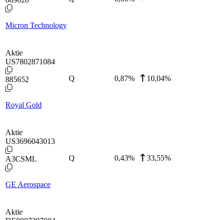
Micron Technology
Aktie
US7802871084
Q
0,87
%
10,04%
885652
Royal Gold
Aktie
US3696043013
Q
0,43
%
33,55%
A3CSML
GE Aerospace
Aktie