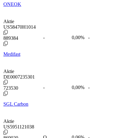
ONEOK
Aktie
US58470H1014
-
0,00
%
-
889384
Medifast
Aktie
DE0007235301
-
0,00
%
-
723530
SGL Carbon
Aktie
US5951121038
Q
0,06
%
-
869020