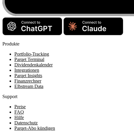
Produkte
Portfolio-Tracking
Parqet Terminal
Dividendenkalender
Integrationen
Parqet Insights
Finanzrechner
Elbstream Data
Support
Preise
FAQ
Hilfe
Datenschutz
Parqet-Abo kündigen