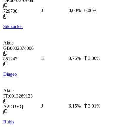
DE0007297004
J
0,00
%
0,00%
729700
Südzucker
Aktie
GB0002374006
H
3,76
%
3,30%
851247
Diageo
Aktie
FR0013269123
J
6,15
%
3,01%
A2DUVQ
Rubis