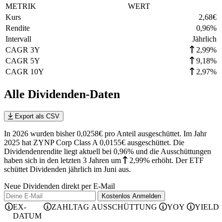
METRIK
WERT
Kurs
2,68
€
Rendite
0,96
%
Intervall
Jährlich
CAGR 3Y
2,99%
CAGR 5Y
9,18%
CAGR 10Y
2,97%
Alle Dividenden-Daten
Export als CSV
In 2026 wurden bisher 0,0258€ pro Anteil ausgeschüttet. Im Jahr
2025 hat ZYNP Corp Class A 0,0155€ ausgeschüttet.
Die
Dividendenrendite liegt aktuell bei 0,96% und die
Ausschüttungen
haben sich in den letzten 3 Jahren
um
2,99%
erhöht
.
Der ETF
schüttet Dividenden jährlich im Juni aus.
Neue Dividenden direkt per E-Mail
Kostenlos
Anmelden
EX-
ZAHLTAG
AUSSCHÜTTUNG
YOY
YIELD
DATUM