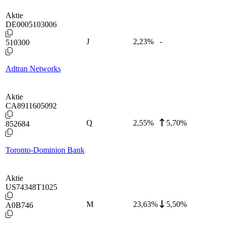
Aktie
DE0005103006
J
2,23
%
-
510300
Adtran Networks
Aktie
CA8911605092
Q
2,55
%
5,70%
852684
Toronto-Dominion Bank
Aktie
US74348T1025
M
23,63
%
5,50%
A0B746