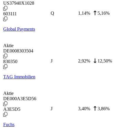
US37940X1028
Q
1,14
%
5,16%
603111
Global Payments
Aktie
DE0008303504
J
2,92
%
12,50%
830350
TAG Immobilien
Aktie
DE000A3E5D56
J
3,40
%
3,86%
A3E5D5
Fuchs