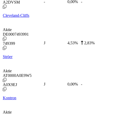
-
0,00
%
-
A2DVSM
Cleveland-Cliffs
Aktie
DE0007493991
J
4,53
%
2,83%
749399
Ströer
Aktie
AT0000A0E9W5
J
0,00
%
-
A0X9EJ
Kontron
Aktie