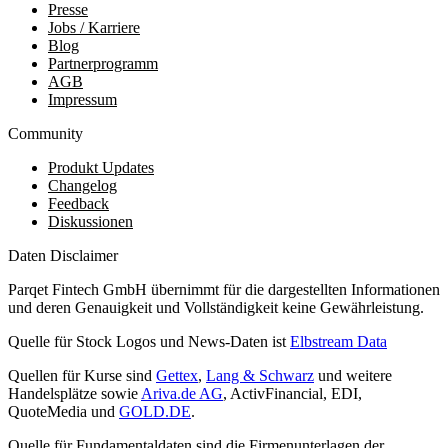
Presse
Jobs / Karriere
Blog
Partnerprogramm
AGB
Impressum
Community
Produkt Updates
Changelog
Feedback
Diskussionen
Daten Disclaimer
Parqet Fintech GmbH übernimmt für die dargestellten Informationen
und deren Genauigkeit und Vollständigkeit keine Gewährleistung.
Quelle für Stock Logos und News-Daten ist
Elbstream Data
Quellen für Kurse sind
Gettex
,
Lang & Schwarz
und weitere
Handelsplätze sowie
Ariva.de AG
, ActivFinancial, EDI,
QuoteMedia und
GOLD.DE
.
Quelle für Fundamentaldaten sind die Firmenunterlagen der