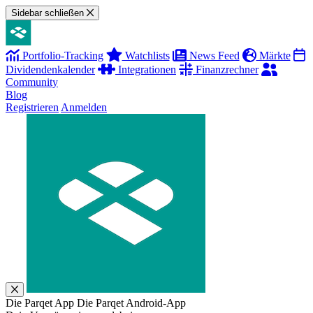
Sidebar schließen
Portfolio-Tracking
Watchlists
News Feed
Märkte
Dividendenkalender
Integrationen
Finanzrechner
Community
Blog
Registrieren
Anmelden
Die Parqet App
Die Parqet Android-App