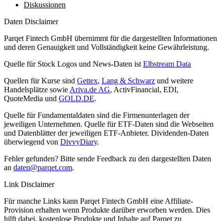
Diskussionen
Daten Disclaimer
Parqet Fintech GmbH übernimmt für die dargestellten Informationen
und deren Genauigkeit und Vollständigkeit keine Gewährleistung.
Quelle für Stock Logos und News-Daten ist
Elbstream Data
Quellen für Kurse sind
Gettex
,
Lang & Schwarz
und weitere
Handelsplätze sowie
Ariva.de AG
, ActivFinancial, EDI,
QuoteMedia und
GOLD.DE
.
Quelle für Fundamentaldaten sind die Firmenunterlagen der
jeweiligen Unternehmen. Quelle für ETF-Daten sind die Webseiten
und Datenblätter der jeweiligen ETF-Anbieter. Dividenden-Daten
überwiegend von
DivvyDiary
.
Fehler gefunden? Bitte sende Feedback zu den dargestellten Daten
an
daten@parqet.com
.
Link Disclaimer
Für manche Links kann Parqet Fintech GmbH eine Affiliate-
Provision erhalten wenn Produkte darüber erworben werden. Dies
hilft dabei, kostenlose Produkte und Inhalte auf Parqet zu