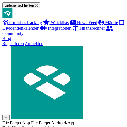
Sidebar schließen
Portfolio-Tracking
Watchlists
News Feed
Märkte
Dividendenkalender
Integrationen
Finanzrechner
Community
Blog
Registrieren
Anmelden
Die Parqet App
Die Parqet Android-App