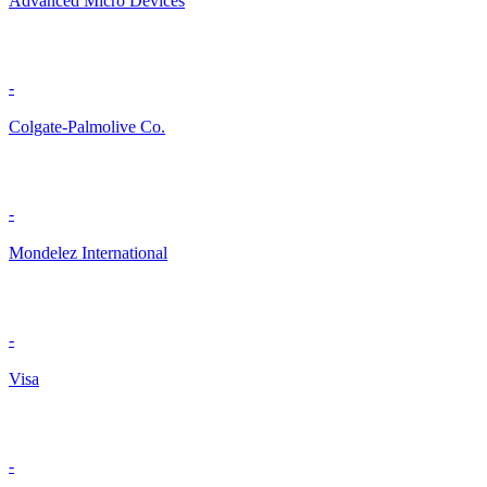
Advanced Micro Devices
-
Colgate-Palmolive Co.
-
Mondelez International
-
Visa
-