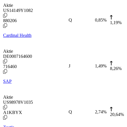
Aktie
US14149Y1082
Q
0,85
%
880206
1,19%
Cardinal Health
Aktie
DE0007164600
J
1,49
%
716460
8,26%
SAP
Aktie
US98978V1035
Q
2,74
%
A1KBYX
20,64%