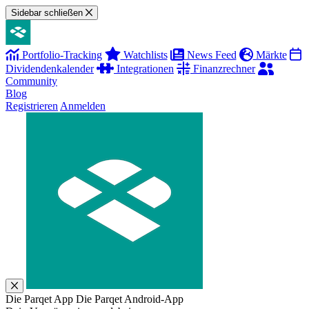
Sidebar schließen
Portfolio-Tracking
Watchlists
News Feed
Märkte
Dividendenkalender
Integrationen
Finanzrechner
Community
Blog
Registrieren
Anmelden
Die Parqet App
Die Parqet Android-App