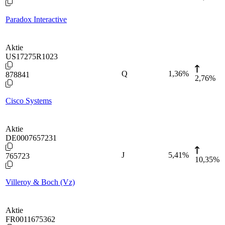
Paradox Interactive
Aktie
US17275R1023
Q
1,36
%
878841
2,76%
Cisco Systems
Aktie
DE0007657231
J
5,41
%
765723
10,35%
Villeroy & Boch (Vz)
Aktie
FR0011675362