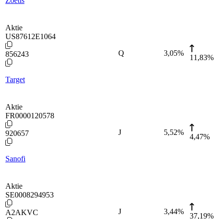
Zoetis
Aktie
US87612E1064
Q
3,05
%
856243
11,83%
Target
Aktie
FR0000120578
J
5,52
%
920657
4,47%
Sanofi
Aktie
SE0008294953
J
3,44
%
A2AKVC
37,19%