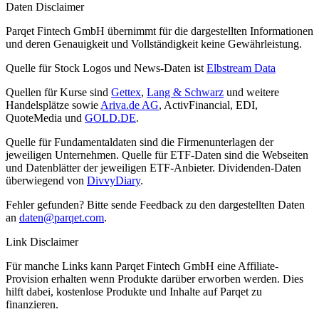
Daten Disclaimer
Parqet Fintech GmbH übernimmt für die dargestellten Informationen
und deren Genauigkeit und Vollständigkeit keine Gewährleistung.
Quelle für Stock Logos und News-Daten ist
Elbstream Data
Quellen für Kurse sind
Gettex
,
Lang & Schwarz
und weitere
Handelsplätze sowie
Ariva.de AG
, ActivFinancial, EDI,
QuoteMedia und
GOLD.DE
.
Quelle für Fundamentaldaten sind die Firmenunterlagen der
jeweiligen Unternehmen. Quelle für ETF-Daten sind die Webseiten
und Datenblätter der jeweiligen ETF-Anbieter. Dividenden-Daten
überwiegend von
DivvyDiary
.
Fehler gefunden? Bitte sende Feedback zu den dargestellten Daten
an
daten@parqet.com
.
Link Disclaimer
Für manche Links kann Parqet Fintech GmbH eine Affiliate-
Provision erhalten wenn Produkte darüber erworben werden. Dies
hilft dabei, kostenlose Produkte und Inhalte auf Parqet zu
finanzieren.