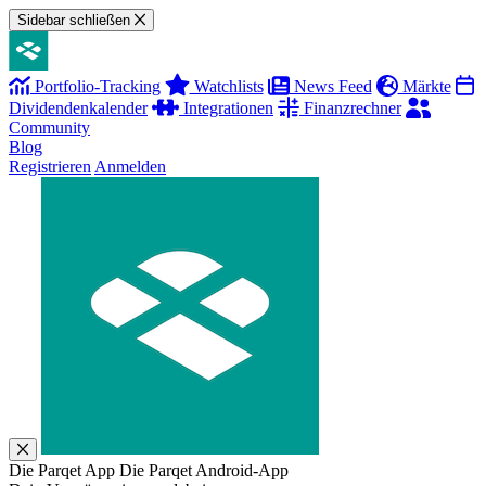
Sidebar schließen
Portfolio-Tracking
Watchlists
News Feed
Märkte
Dividendenkalender
Integrationen
Finanzrechner
Community
Blog
Registrieren
Anmelden
Die Parqet App
Die Parqet Android-App