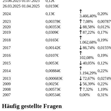
25.06.2025
01.07.2025
0,12
€
26.03.2025
01.04.2025
0,0159
€
2024
0,13
€
0,20
%
3.466,40%
2023
0,00378
€
7,08%
0,00787
2020
0,00353
€
88,58%
0,012
%
2019
0,0309
€
87,22%
0,17
%
2018
0,0165
€
0,19
%
1.062,68%
2017
0,00142
€
86,74%
0,0155
2016
0,0107
€
0,19
%
102,08%
2015
0,0053
€
40,05%
0,12
%
2014
0,00884
€
0,22
%
1.194,29%
2013
0,000683
€
72,67%
0,0274
2009
0,0025
€
56,39%
0,22
%
2008
0,00573
€
7,32%
1,19
%
2007
0,00534
€
0,00%
0,31
%
Häufig gestellte Fragen