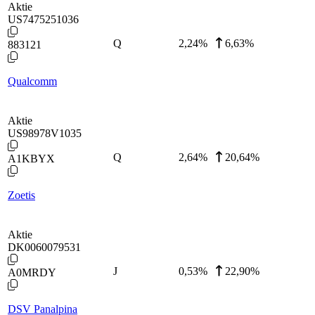
Aktie
US7475251036
Q
2,24
%
6,63%
883121
Qualcomm
Aktie
US98978V1035
Q
2,64
%
20,64%
A1KBYX
Zoetis
Aktie
DK0060079531
J
0,53
%
22,90%
A0MRDY
DSV Panalpina