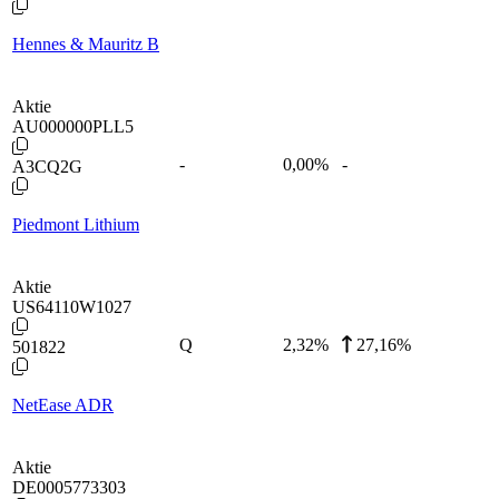
Hennes & Mauritz B
Aktie
AU000000PLL5
-
0,00
%
-
A3CQ2G
Piedmont Lithium
Aktie
US64110W1027
Q
2,32
%
27,16%
501822
NetEase ADR
Aktie
DE0005773303