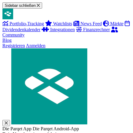
Sidebar schließen
Portfolio-Tracking
Watchlists
News Feed
Märkte
Dividendenkalender
Integrationen
Finanzrechner
Community
Blog
Registrieren
Anmelden
Die Parqet App
Die Parqet Android-App