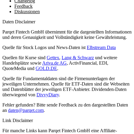
Changelog
Feedback
Diskussionen
Daten Disclaimer
Parqet Fintech GmbH übernimmt für die dargestellten Informationen
und deren Genauigkeit und Vollständigkeit keine Gewährleistung.
Quelle für Stock Logos und News-Daten ist
Elbstream Data
Quellen für Kurse sind
Gettex
,
Lang & Schwarz
und weitere
Handelsplätze sowie
Ariva.de AG
, ActivFinancial, EDI,
QuoteMedia und
GOLD.DE
.
Quelle für Fundamentaldaten sind die Firmenunterlagen der
jeweiligen Unternehmen. Quelle für ETF-Daten sind die Webseiten
und Datenblätter der jeweiligen ETF-Anbieter. Dividenden-Daten
überwiegend von
DivvyDiary
.
Fehler gefunden? Bitte sende Feedback zu den dargestellten Daten
an
daten@parqet.com
.
Link Disclaimer
Für manche Links kann Parqet Fintech GmbH eine Affiliate-