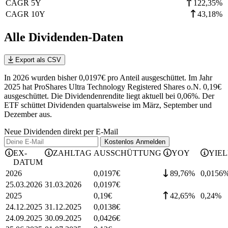
CAGR 5Y
122,35%
CAGR 10Y
43,18%
Alle Dividenden-Daten
Export als CSV
In 2026 wurden bisher 0,0197€ pro Anteil ausgeschüttet. Im Jahr
2025 hat ProShares Ultra Technology Registered Shares o.N. 0,19€
ausgeschüttet.
Die Dividendenrendite liegt aktuell bei 0,06%.
Der
ETF schüttet Dividenden quartalsweise im März, September und
Dezember aus.
Neue Dividenden direkt per E-Mail
Kostenlos
Anmelden
EX-
ZAHLTAG
AUSSCHÜTTUNG
YOY
YIE
DATUM
2026
0,0197
€
89,76%
0,0156
25.03.2026
31.03.2026
0,0197
€
2025
0,19
€
42,65%
0,24
%
24.12.2025
31.12.2025
0,0138
€
24.09.2025
30.09.2025
0,0426
€