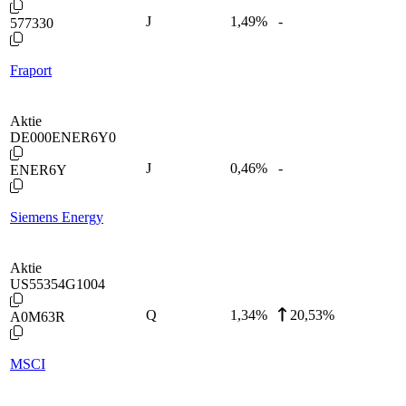
J
1,49
%
-
577330
Fraport
Aktie
DE000ENER6Y0
J
0,46
%
-
ENER6Y
Siemens Energy
Aktie
US55354G1004
Q
1,34
%
20,53%
A0M63R
MSCI