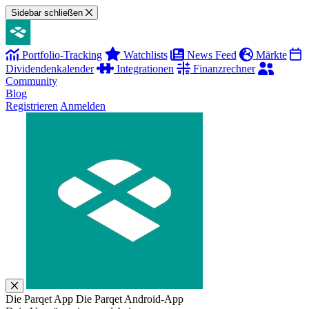
Sidebar schließen
Portfolio-Tracking
Watchlists
News Feed
Märkte
Dividendenkalender
Integrationen
Finanzrechner
Community
Blog
Registrieren
Anmelden
Die Parqet App
Die Parqet Android-App