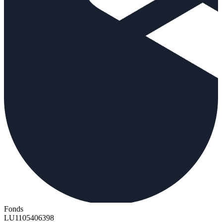
Fonds
LU1105406398