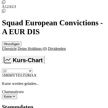
A12AUJ
Squad European Convictions -
A EUR DIS
Hinzufügen
Übersicht
Deine Holdings
(0)
Dividenden
Kurs-Chart
1M
6M
YTD
1J
5J
MAX
Kurse werden geladen...
Chartanalysen
Keine
Stammdaten