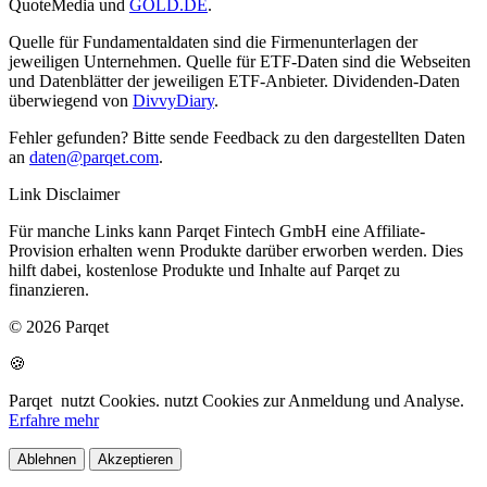
QuoteMedia und
GOLD.DE
.
Quelle für Fundamentaldaten sind die Firmenunterlagen der
jeweiligen Unternehmen. Quelle für ETF-Daten sind die Webseiten
und Datenblätter der jeweiligen ETF-Anbieter. Dividenden-Daten
überwiegend von
DivvyDiary
.
Fehler gefunden? Bitte sende Feedback zu den dargestellten Daten
an
daten@parqet.com
.
Link Disclaimer
Für manche Links kann Parqet Fintech GmbH eine Affiliate-
Provision erhalten wenn Produkte darüber erworben werden. Dies
hilft dabei, kostenlose Produkte und Inhalte auf Parqet zu
finanzieren.
© 2026 Parqet
🍪
Parqet
nutzt Cookies.
nutzt Cookies zur Anmeldung und Analyse.
Erfahre mehr
Ablehnen
Akzeptieren