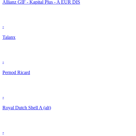
Allianz GIF - Kapital Plus - A EUR DIS
-
Talanx
-
Pernod Ricard
-
Royal Dutch Shell A (alt)
-