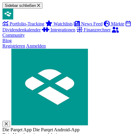
Sidebar schließen
Portfolio-Tracking
Watchlists
News Feed
Märkte
Dividendenkalender
Integrationen
Finanzrechner
Community
Blog
Registrieren
Anmelden
Die Parqet App
Die Parqet Android-App