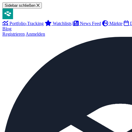
Sidebar schließen
Portfolio-Tracking
Watchlists
News Feed
Märkte
D
Blog
Registrieren
Anmelden