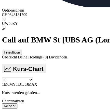
Optionsschein
CH0348181709
UW56ZY
Call auf BMW St [UBS AG (Lo
Hinzufügen
Übersicht
Deine Holdings
(0)
Dividenden
Kurs-Chart
1M
6M
YTD
1J
5J
MAX
Kurse werden geladen...
Chartanalysen
Keine