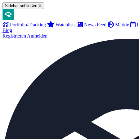
Sidebar schließen
Portfolio-Tracking
Watchlists
News Feed
Märkte
D
Blog
Registrieren
Anmelden