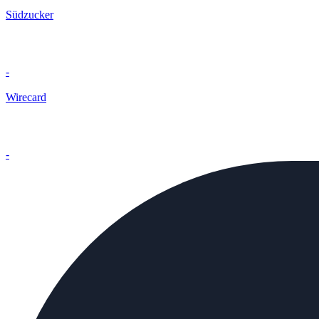
Südzucker
-
Wirecard
-