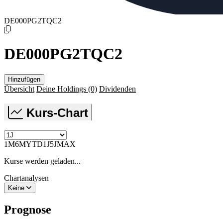
DE000PG2TQC2
DE000PG2TQC2
Hinzufügen
Übersicht
Deine Holdings
(0)
Dividenden
Kurs-Chart
1M
6M
YTD
1J
5J
MAX
Kurse werden geladen...
Chartanalysen
Keine
Prognose