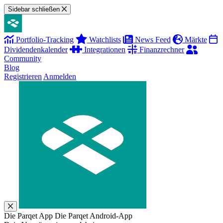
Sidebar schließen
Portfolio-Tracking
Watchlists
News Feed
Märkte
Dividendenkalender
Integrationen
Finanzrechner
Community
Blog
Registrieren
Anmelden
Die Parqet App
Die Parqet Android-App