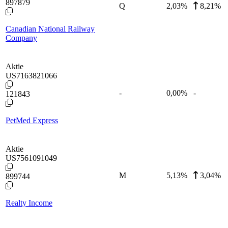
897879
Q
2,03
%
8,21%
Canadian National Railway
Company
Aktie
US7163821066
-
0,00
%
-
121843
PetMed Express
Aktie
US7561091049
M
5,13
%
3,04%
899744
Realty Income