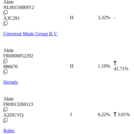
Aktie
NL0015000IY2
H
3,32
%
-
A3C291
Universal Music Group B.V.
Aktie
FR0000052292
H
1,10
%
886670
41,71%
Hermès
Aktie
FR0013269123
J
6,22
%
3,01%
A2DUVQ
Rubis