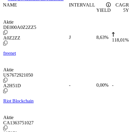
NAME
INTERVALL
CAGR
YIELD
5Y
Aktie
DE000A0Z2ZZ5
J
8,63
%
A0Z2ZZ
118,01%
freenet
Aktie
US7672921050
-
0,00
%
-
A2H51D
Riot Blockchain
Aktie
CA1363751027