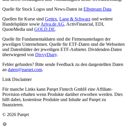
Quelle für Stock Logos und News-Daten ist
Elbstream Data
Quellen für Kurse sind
Gettex
,
Lang & Schwarz
und weitere
Handelsplätze sowie
Ariva.de AG
, ActivFinancial, EDI,
QuoteMedia und
GOLD.DE
.
Quelle für Fundamentaldaten sind die Firmenunterlagen der
jeweiligen Unternehmen. Quelle für ETF-Daten sind die Webseiten
und Datenblätter der jeweiligen ETF-Anbieter. Dividenden-Daten
überwiegend von
DivvyDiary
.
Fehler gefunden? Bitte sende Feedback zu den dargestellten Daten
an
daten@parqet.com
.
Link Disclaimer
Für manche Links kann Parqet Fintech GmbH eine Affiliate-
Provision erhalten wenn Produkte darüber erworben werden. Dies
hilft dabei, kostenlose Produkte und Inhalte auf Parqet zu
finanzieren.
© 2026 Parqet
🍪