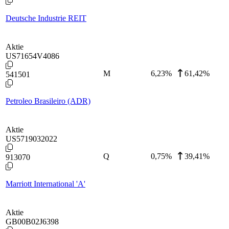
Deutsche Industrie REIT
Aktie
US71654V4086
M
6,23
%
61,42%
541501
Petroleo Brasileiro (ADR)
Aktie
US5719032022
Q
0,75
%
39,41%
913070
Marriott International 'A'
Aktie
GB00B02J6398