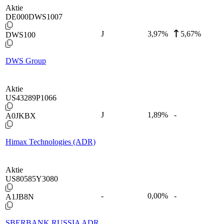
Aktie
DE000DWS1007
J
3,97
%
5,67%
DWS100
DWS Group
Aktie
US43289P1066
J
1,89
%
-
A0JKBX
Himax Technologies (ADR)
Aktie
US80585Y3080
-
0,00
%
-
A1JB8N
SBERBANK RUSSIA ADR