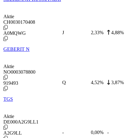
Aktie
CH0030170408
J
2,33
%
4,88%
A0MQWG
GEBERIT N
Aktie
NO0003078800
Q
4,52
%
3,87%
919493
TGS
Aktie
DE000A2G9LL1
-
0,00
%
-
A2G9LL