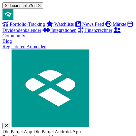
Sidebar schließen
Portfolio-Tracking
Watchlists
News Feed
Märkte
Dividendenkalender
Integrationen
Finanzrechner
Community
Blog
Registrieren
Anmelden
Die Parqet App
Die Parqet Android-App