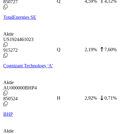
Q
4,59
%
4,12%
850727
TotalEnergies SE
Aktie
US1924461023
Q
2,19
%
7,60%
915272
Cognizant Technology 'A'
Aktie
AU000000BHP4
H
2,92
%
0,71%
850524
BHP
Aktie