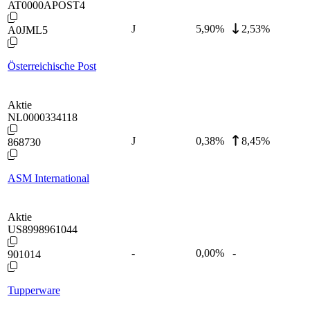
AT0000APOST4
J
5,90
%
2,53%
A0JML5
Österreichische Post
Aktie
NL0000334118
J
0,38
%
8,45%
868730
ASM International
Aktie
US8998961044
-
0,00
%
-
901014
Tupperware