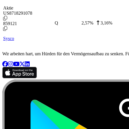
Aktie
US8718291078
Q
2,57
%
3,16%
859121
Sysco
Wir arbeiten hart, um Hürden für den Vermögensaufbau zu senken. Für