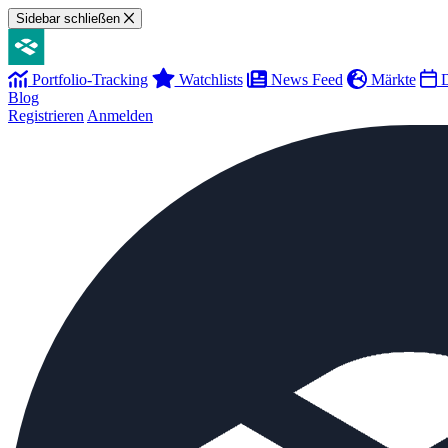
Sidebar schließen
Portfolio-Tracking
Watchlists
News Feed
Märkte
D
Blog
Registrieren
Anmelden