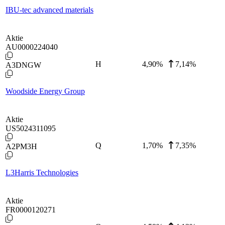
IBU-tec advanced materials
Aktie
AU0000224040
H
4,90
%
7,14%
A3DNGW
Woodside Energy Group
Aktie
US5024311095
Q
1,70
%
7,35%
A2PM3H
L3Harris Technologies
Aktie
FR0000120271