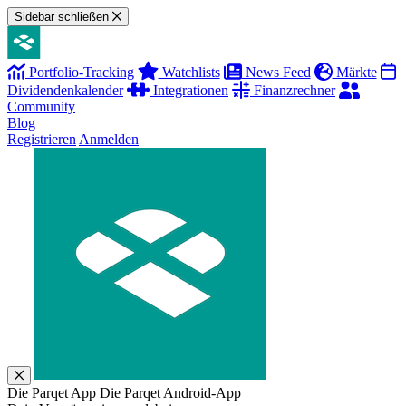
Sidebar schließen
Portfolio-Tracking
Watchlists
News Feed
Märkte
Dividendenkalender
Integrationen
Finanzrechner
Community
Blog
Registrieren
Anmelden
Die Parqet App
Die Parqet Android-App