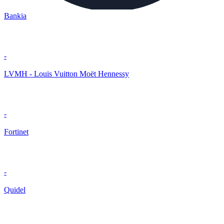
Bankia
-
LVMH - Louis Vuitton Moët Hennessy
-
Fortinet
-
Quidel