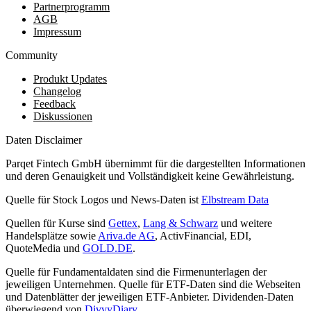
Partnerprogramm
AGB
Impressum
Community
Produkt Updates
Changelog
Feedback
Diskussionen
Daten Disclaimer
Parqet Fintech GmbH übernimmt für die dargestellten Informationen
und deren Genauigkeit und Vollständigkeit keine Gewährleistung.
Quelle für Stock Logos und News-Daten ist
Elbstream Data
Quellen für Kurse sind
Gettex
,
Lang & Schwarz
und weitere
Handelsplätze sowie
Ariva.de AG
, ActivFinancial, EDI,
QuoteMedia und
GOLD.DE
.
Quelle für Fundamentaldaten sind die Firmenunterlagen der
jeweiligen Unternehmen. Quelle für ETF-Daten sind die Webseiten
und Datenblätter der jeweiligen ETF-Anbieter. Dividenden-Daten
überwiegend von
DivvyDiary
.