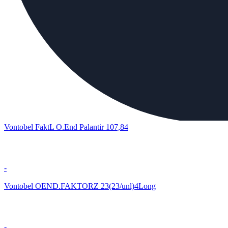
Vontobel FaktL O.End Palantir 107,84
-
Vontobel OEND.FAKTORZ 23(23/unl)4Long
-