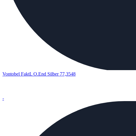
Vontobel FaktL O.End Silber 77,3548
-