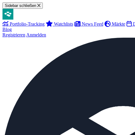
Sidebar schließen
Portfolio-Tracking
Watchlists
News Feed
Märkte
D
Blog
Registrieren
Anmelden