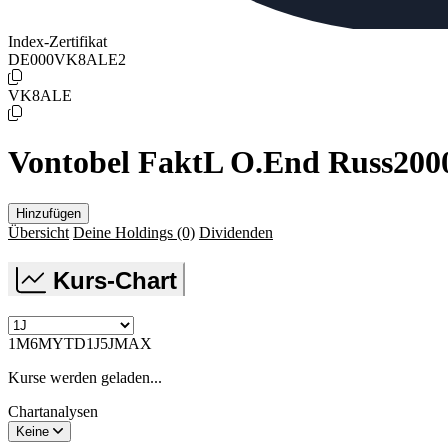
Index-Zertifikat
DE000VK8ALE2
VK8ALE
Vontobel FaktL O.End Russ2000
Hinzufügen
Übersicht
Deine Holdings
(0)
Dividenden
Kurs-Chart
1M
6M
YTD
1J
5J
MAX
Kurse werden geladen...
Chartanalysen
Keine