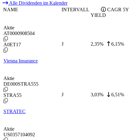
Alle Dividenden im Kalender
NAME
INTERVALL
CAGR 5Y
YIELD
Aktie
AT0000908504
J
2,35
%
6,15%
A0ET17
Vienna Insurance
Aktie
DE000STRA555
J
3,03
%
6,51%
STRA55
STRATEC
Aktie
US0357104092