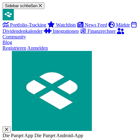
Sidebar schließen
Portfolio-Tracking
Watchlists
News Feed
Märkte
Dividendenkalender
Integrationen
Finanzrechner
Community
Blog
Registrieren
Anmelden
Die Parqet App
Die Parqet Android-App