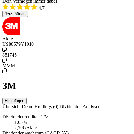
Dein Vermögen immer dabei
4,7
Jetzt öffnen
Aktie
US88579Y1010
851745
MMM
3M
Hinzufügen
Übersicht
Deine Holdings
(0)
Dividenden
Analysen
Dividendenrendite TTM
1,65
%
2,59€/Aktie
Dividendenwachstum (CAGR 5Y)