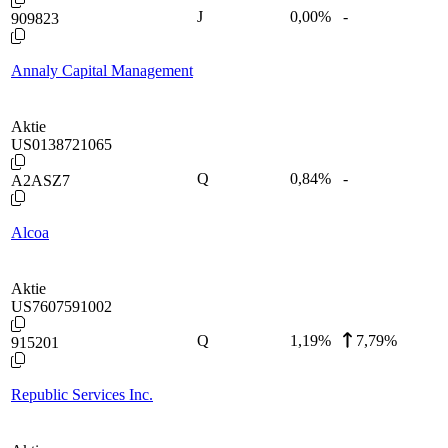
J
0,00
%
-
909823
Annaly Capital Management
Aktie
US0138721065
Q
0,84
%
-
A2ASZ7
Alcoa
Aktie
US7607591002
Q
1,19
%
7,79%
915201
Republic Services Inc.