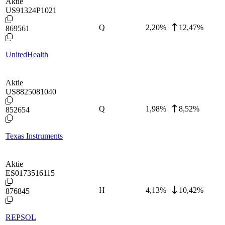
Aktie
US91324P1021
Q
2,20
%
12,47%
869561
UnitedHealth
Aktie
US8825081040
Q
1,98
%
8,52%
852654
Texas Instruments
Aktie
ES0173516115
H
4,13
%
10,42%
876845
REPSOL