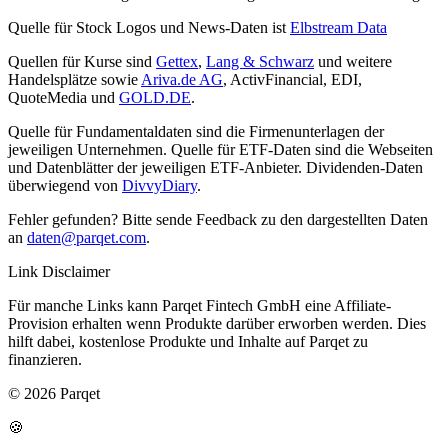
Quelle für Stock Logos und News-Daten ist
Elbstream Data
Quellen für Kurse sind
Gettex
,
Lang & Schwarz
und weitere
Handelsplätze sowie
Ariva.de AG
, ActivFinancial, EDI,
QuoteMedia und
GOLD.DE
.
Quelle für Fundamentaldaten sind die Firmenunterlagen der
jeweiligen Unternehmen. Quelle für ETF-Daten sind die Webseiten
und Datenblätter der jeweiligen ETF-Anbieter. Dividenden-Daten
überwiegend von
DivvyDiary
.
Fehler gefunden? Bitte sende Feedback zu den dargestellten Daten
an
daten@parqet.com
.
Link Disclaimer
Für manche Links kann Parqet Fintech GmbH eine Affiliate-
Provision erhalten wenn Produkte darüber erworben werden. Dies
hilft dabei, kostenlose Produkte und Inhalte auf Parqet zu
finanzieren.
© 2026 Parqet
🍪