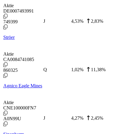
Aktie
DE0007493991
J
4,53
%
2,83%
749399
Ströer
Aktie
CA0084741085
Q
1,02
%
11,38%
860325
Agnico Eagle Mines
Aktie
CNE100000FN7
J
4,27
%
2,45%
A0N99U