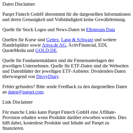
Daten Disclaimer
Parqet Fintech GmbH übernimmt für die dargestellten Informationen
und deren Genauigkeit und Vollständigkeit keine Gewährleistung.
Quelle für Stock Logos und News-Daten ist
Elbstream Data
Quellen für Kurse sind
Gettex
,
Lang & Schwarz
und weitere
Handelsplätze sowie
Ariva.de AG
, ActivFinancial, EDI,
QuoteMedia und
GOLD.DE
.
Quelle für Fundamentaldaten sind die Firmenunterlagen der
jeweiligen Unternehmen. Quelle für ETF-Daten sind die Webseiten
und Datenblätter der jeweiligen ETF-Anbieter. Dividenden-Daten
überwiegend von
DivvyDiary
.
Fehler gefunden? Bitte sende Feedback zu den dargestellten Daten
an
daten@parqet.com
.
Link Disclaimer
Für manche Links kann Parqet Fintech GmbH eine Affiliate-
Provision erhalten wenn Produkte darüber erworben werden. Dies
hilft dabei, kostenlose Produkte und Inhalte auf Parqet zu
finanzieren.