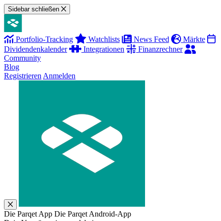
Sidebar schließen
Portfolio-Tracking
Watchlists
News Feed
Märkte
Dividendenkalender
Integrationen
Finanzrechner
Community
Blog
Registrieren
Anmelden
Die Parqet App
Die Parqet Android-App