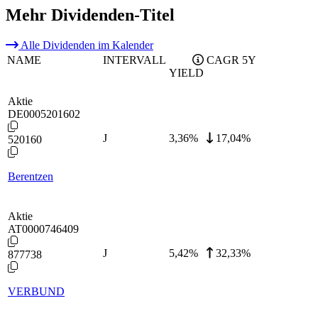
Mehr Dividenden-Titel
Alle Dividenden im Kalender
NAME
INTERVALL
CAGR 5Y
YIELD
Aktie
DE0005201602
J
3,36
%
17,04%
520160
Berentzen
Aktie
AT0000746409
J
5,42
%
32,33%
877738
VERBUND