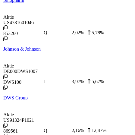
Sinopharm
Aktie
US4781601046
Q
2,02
%
5,78%
853260
Johnson & Johnson
Aktie
DE000DWS1007
J
3,97
%
5,67%
DWS100
DWS Group
Aktie
US91324P1021
Q
2,16
%
12,47%
869561