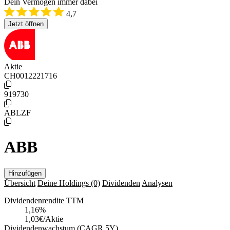
Dein Vermögen immer dabei
4,7
Jetzt öffnen
Aktie
CH0012221716
919730
ABLZF
ABB
Hinzufügen
Übersicht
Deine Holdings
(0)
Dividenden
Analysen
Dividendenrendite TTM
1,16
%
1,03€/Aktie
Dividendenwachstum (CAGR 5Y)