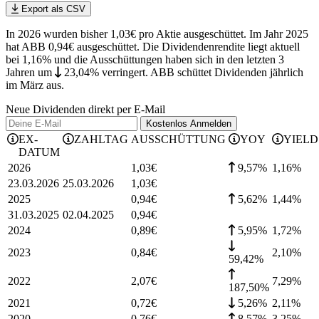
Export als CSV
In 2026 wurden bisher 1,03€ pro Aktie ausgeschüttet. Im Jahr 2025
hat ABB 0,94€ ausgeschüttet.
Die Dividendenrendite liegt aktuell
bei 1,16% und die
Ausschüttungen haben sich in den letzten 3
Jahren
um
23,04%
verringert
.
ABB schüttet Dividenden jährlich
im März aus.
Neue Dividenden direkt per E-Mail
Kostenlos
Anmelden
EX-
ZAHLTAG
AUSSCHÜTTUNG
YOY
YIELD
DATUM
2026
1,03
€
9,57%
1,16
%
23.03.2026
25.03.2026
1,03
€
2025
0,94
€
5,62%
1,44
%
31.03.2025
02.04.2025
0,94
€
2024
0,89
€
5,95%
1,72
%
2023
0,84
€
2,10
%
59,42%
2022
2,07
€
7,29
%
187,50%
2021
0,72
€
5,26%
2,11
%
2020
0,76
€
8,57%
3,25
%