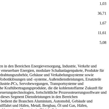
1,03
36,71
1,67
11,61
5,08
en in den Bereichen Energieversorgung, Industrie, Verkehr und
für erneuerbare Energien, modulare Schaltanlagenpakete, Produkte für
Verdrahtungszubehör, Gehäuse und Verkabelungssysteme sowie
obotiklösungen und -systeme, Außendienstleistungen, Ersatzteile
Industrie-PCs, Servobewegungen, Transportsysteme und
he Kraftübertragungsprodukte, die die kohlenstoffarme Zukunft für
teuerungstechnologien, fortschrittliche Prozesssteuerungssoftware und
 dieses Segment Dienstleistungen in den Bereichen
bedient die Branchen Aluminium, Automobil, Gebäude und
hifffahrt und Häfen, Metall, Bergbau, Öl und Gas, Häfen,