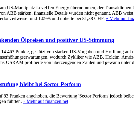
 am US-Marktplatz LevelTen Energy übernommen, der Transaktionen f
n ABB stärken; finanzielle Details wurden nicht genannt. ABB weist zu
verlor zeitweise rund 1,09% und notierte bei 81,38 CHF.
» Mehr auf fin
nkenden Ölpreisen und positiver US-Stimmung
 14.463 Punkte, gestützt von starken US-Vorgaben und Hoffnung auf e
inserhöhungserwartungen, wodurch Zykliker wie ABB, Holcim, Amrize, 
 Ams-OSRAM profitierte von überzeugenden Zahlen und gewann unter d
tufung bleibt bei Sector Perform
83 Franken angehoben, die Bewertung 'Sector Perform' jedoch beibeha
gen führten.
» Mehr auf finanzen.net