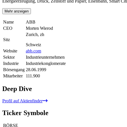
Energieerzeugung, Druck, Zellstoff und Papier, Eisenbahn, Smart Ci
Mehr anzeigen
Name
ABB
CEO
Morten Wierod
Zurich, zh
Sitz
Schweiz
Website
abb.com
Sektor
Industrieunternehmen
Industrie
Industriekonglomerate
Börsengang
28.06.1999
Mitarbeiter
111.900
Deep Dive
Profil auf Aktienfinder
Ticker Symbole
BÖRSE