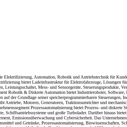
ie Elektrifizierung, Automation, Robotik und Antriebstechnik für Kund
ktrifizierung bietet Ladeinfrastruktur für Elektrofahrzeuge, Lösungen 
en, Leistungsschalter, Mess- und Sensorgeräte, Steuerungsprodukte, 
t Robotik & Diskrete Automation bietet Industrieroboter, Software, R
gen auf der Grundlage seiner speicherprogrammierbaren Steuerungen, 
ibt Antriebe, Motoren, Generatoren, Traktionsumrichter und mechanisc
ernehmenssegment Prozessautomatisierung bietet Prozess- und diskrete S
, Schiffsantriebssysteme und große Turbolader. Darüber hinaus bietet
ment, Emissionsüberwachung und Cybersicherheit. Das Unternehmen 
ensmittel und Getränke, Prozessautomatisierung, Biowissenschaften, Sc