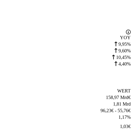
YOY
9,95%
9,60%
10,45%
4,40%
WERT
158,97 Mrd
€
1,81 Mrd
96,23
€
-
55,76
€
1,17
%
1,03
€