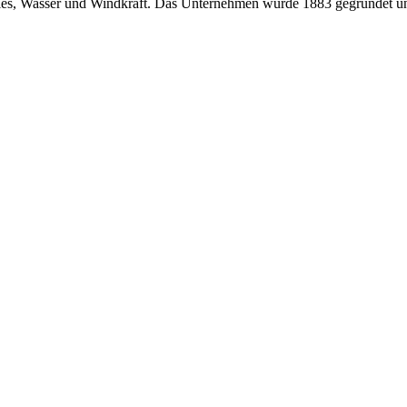
ties, Wasser und Windkraft. Das Unternehmen wurde 1883 gegründet und