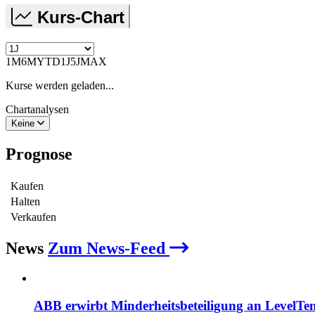
Kurs-Chart
1M
6M
YTD
1J
5J
MAX
Kurse werden geladen...
Chartanalysen
Keine
Prognose
Kaufen
Halten
Verkaufen
News
Zum News-Feed
ABB erwirbt Minderheitsbeteiligung an LevelTe