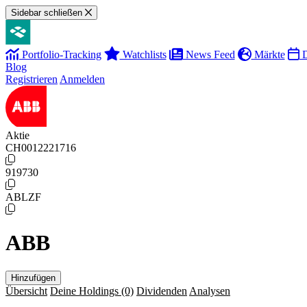
Sidebar schließen
Portfolio-Tracking
Watchlists
News Feed
Märkte
D
Blog
Registrieren
Anmelden
Aktie
CH0012221716
919730
ABLZF
ABB
Hinzufügen
Übersicht
Deine Holdings
(0)
Dividenden
Analysen