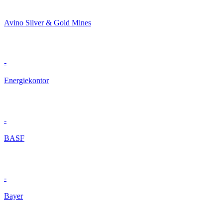
Avino Silver & Gold Mines
-
Energiekontor
-
BASF
-
Bayer