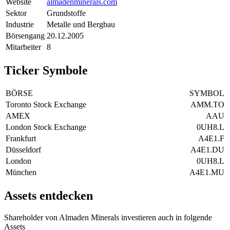
Website
almadenminerals.com
Sektor
Grundstoffe
Industrie
Metalle und Bergbau
Börsengang
20.12.2005
Mitarbeiter
8
Ticker Symbole
BÖRSE
SYMBOL
Toronto Stock Exchange
AMM.TO
AMEX
AAU
London Stock Exchange
0UH8.L
Frankfurt
A4E1.F
Düsseldorf
A4E1.DU
London
0UH8.L
München
A4E1.MU
Assets entdecken
Shareholder von Almaden Minerals investieren auch in folgende
Assets