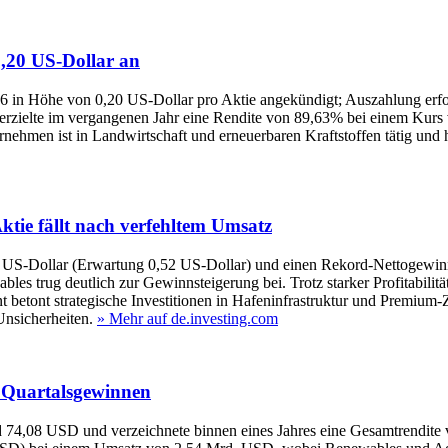
,20 US-Dollar an
26 in Höhe von 0,20 US-Dollar pro Aktie angekündigt; Auszahlung erfol
e erzielte im vergangenen Jahr eine Rendite von 89,63% bei einem Kurs
nehmen ist in Landwirtschaft und erneuerbaren Kraftstoffen tätig und 
ktie fällt nach verfehltem Umsatz
US-Dollar (Erwartung 0,52 US-Dollar) und einen Rekord-Nettogewinn,
 trug deutlich zur Gewinnsteigerung bei. Trotz starker Profitabilität 
betont strategische Investitionen in Hafeninfrastruktur und Premium-
Unsicherheiten.
» Mehr auf de.investing.com
n Quartalsgewinnen
d 74,08 USD und verzeichnete binnen eines Jahres eine Gesamtrendite 