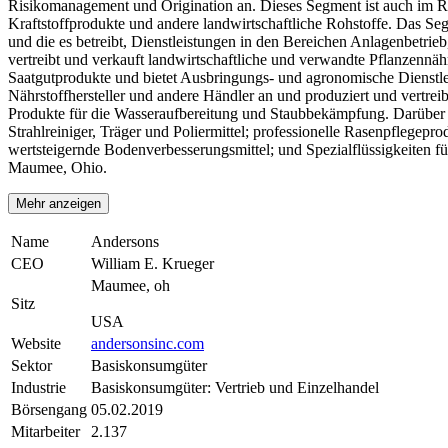
Risikomanagement und Origination an. Dieses Segment ist auch im Rohs
Kraftstoffprodukte und andere landwirtschaftliche Rohstoffe. Das Seg
und die es betreibt, Dienstleistungen in den Bereichen Anlagenbet
vertreibt und verkauft landwirtschaftliche und verwandte Pflanzennäh
Saatgutprodukte und bietet Ausbringungs- und agronomische Dienstlei
Nährstoffhersteller und andere Händler an und produziert und vertrei
Produkte für die Wasseraufbereitung und Staubbekämpfung. Darüber hi
Strahlreiniger, Träger und Poliermittel; professionelle Rasenpflege
wertsteigernde Bodenverbesserungsmittel; und Spezialflüssigkeiten für
Maumee, Ohio.
Mehr anzeigen
Name
Andersons
CEO
William E. Krueger
Maumee, oh
Sitz
USA
Website
andersonsinc.com
Sektor
Basiskonsumgüter
Industrie
Basiskonsumgüter: Vertrieb und Einzelhandel
Börsengang
05.02.2019
Mitarbeiter
2.137