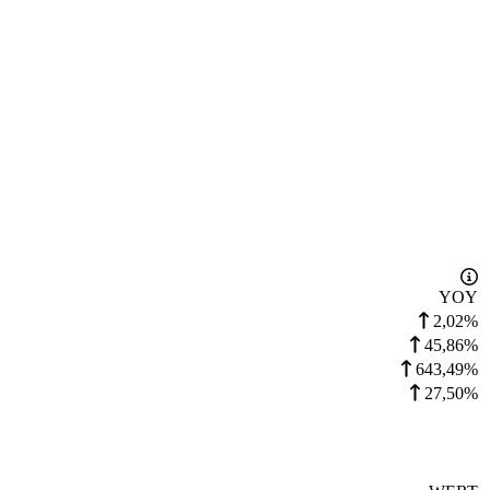
YOY
2,02%
45,86%
643,49%
27,50%