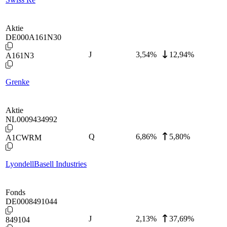
Aktie
DE000A161N30
J
3,54
%
12,94%
A161N3
Grenke
Aktie
NL0009434992
Q
6,86
%
5,80%
A1CWRM
LyondellBasell Industries
Fonds
DE0008491044
J
2,13
%
37,69%
849104