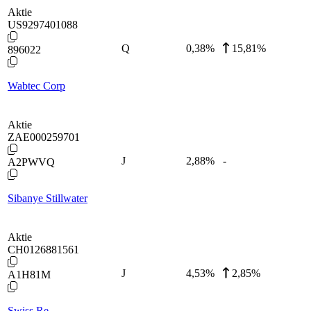
Aktie
US9297401088
Q
0,38
%
15,81%
896022
Wabtec Corp
Aktie
ZAE000259701
J
2,88
%
-
A2PWVQ
Sibanye Stillwater
Aktie
CH0126881561
J
4,53
%
2,85%
A1H81M
Swiss Re