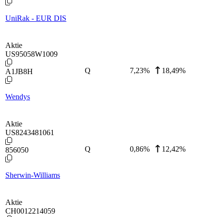
UniRak - EUR DIS
Aktie
US95058W1009
Q
7,23
%
18,49%
A1JB8H
Wendys
Aktie
US8243481061
Q
0,86
%
12,42%
856050
Sherwin-Williams
Aktie
CH0012214059