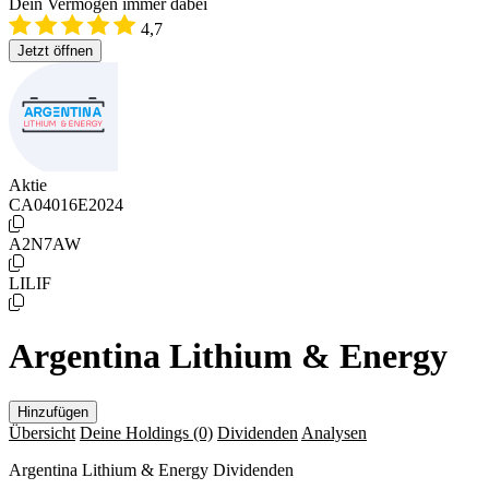
Dein Vermögen immer dabei
4,7
Jetzt öffnen
Aktie
CA04016E2024
A2N7AW
LILIF
Argentina Lithium & Energy
Hinzufügen
Übersicht
Deine Holdings
(0)
Dividenden
Analysen
Argentina Lithium & Energy Dividenden