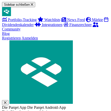
Sidebar schließen
Portfolio-Tracking
Watchlists
News Feed
Märkte
Dividendenkalender
Integrationen
Finanzrechner
Community
Blog
Registrieren
Anmelden
Die Parqet App
Die Parqet Android-App