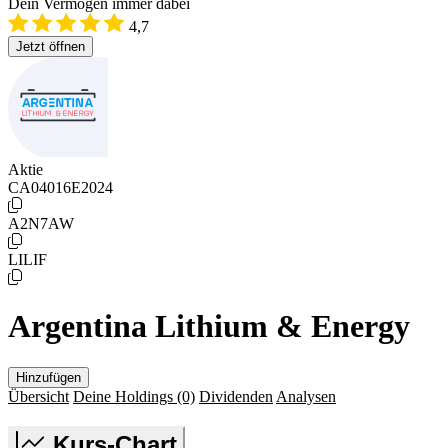
Dein Vermögen immer dabei
4,7
Jetzt öffnen
Aktie
CA04016E2024
A2N7AW
LILIF
Argentina Lithium & Energy
Hinzufügen
Übersicht
Deine Holdings
(0)
Dividenden
Analysen
Kurs-Chart