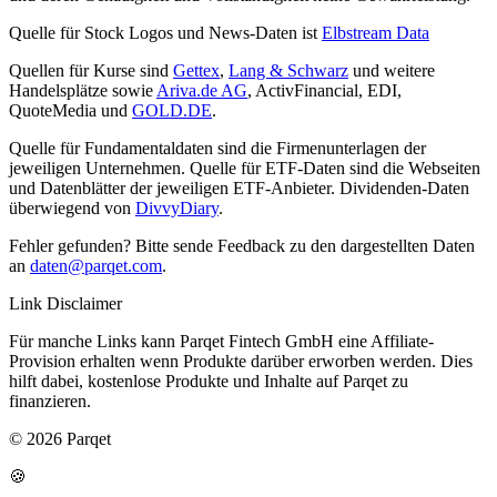
Quelle für Stock Logos und News-Daten ist
Elbstream Data
Quellen für Kurse sind
Gettex
,
Lang & Schwarz
und weitere
Handelsplätze sowie
Ariva.de AG
, ActivFinancial, EDI,
QuoteMedia und
GOLD.DE
.
Quelle für Fundamentaldaten sind die Firmenunterlagen der
jeweiligen Unternehmen. Quelle für ETF-Daten sind die Webseiten
und Datenblätter der jeweiligen ETF-Anbieter. Dividenden-Daten
überwiegend von
DivvyDiary
.
Fehler gefunden? Bitte sende Feedback zu den dargestellten Daten
an
daten@parqet.com
.
Link Disclaimer
Für manche Links kann Parqet Fintech GmbH eine Affiliate-
Provision erhalten wenn Produkte darüber erworben werden. Dies
hilft dabei, kostenlose Produkte und Inhalte auf Parqet zu
finanzieren.
© 2026 Parqet
🍪