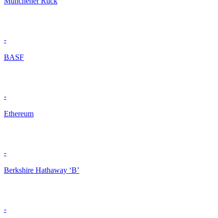
Münchener Rück
-
BASF
-
Ethereum
-
Berkshire Hathaway ‘B’
-