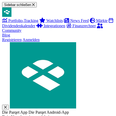
Sidebar schließen
Portfolio-Tracking
Watchlists
News Feed
Märkte
Dividendenkalender
Integrationen
Finanzrechner
Community
Blog
Registrieren
Anmelden
Die Parqet App
Die Parqet Android-App