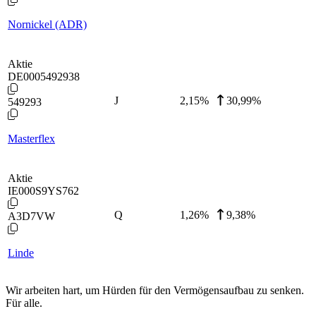
Nornickel (ADR)
Aktie
DE0005492938
J
2,15
%
30,99%
549293
Masterflex
Aktie
IE000S9YS762
Q
1,26
%
9,38%
A3D7VW
Linde
Wir arbeiten hart, um Hürden für den Vermögensaufbau zu senken.
Für alle.