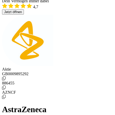
Dein Vermögen immer dabei
4,7
Jetzt öffnen
Aktie
GB0009895292
886455
AZNCF
AstraZeneca