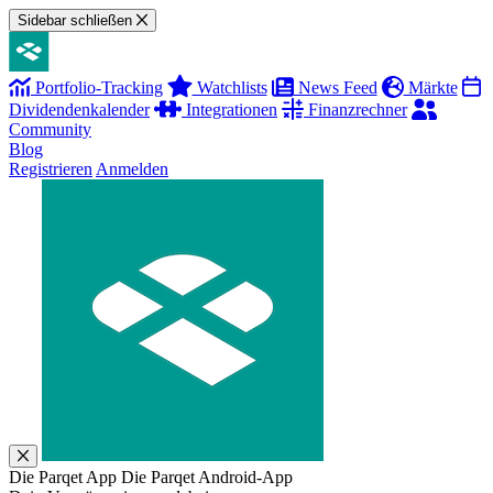
Sidebar schließen
Portfolio-Tracking
Watchlists
News Feed
Märkte
Dividendenkalender
Integrationen
Finanzrechner
Community
Blog
Registrieren
Anmelden
Die Parqet App
Die Parqet Android-App