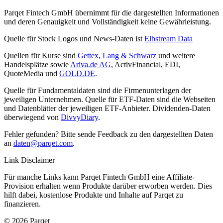
Parqet Fintech GmbH übernimmt für die dargestellten Informationen
und deren Genauigkeit und Vollständigkeit keine Gewährleistung.
Quelle für Stock Logos und News-Daten ist
Elbstream Data
Quellen für Kurse sind
Gettex
,
Lang & Schwarz
und weitere
Handelsplätze sowie
Ariva.de AG
, ActivFinancial, EDI,
QuoteMedia und
GOLD.DE
.
Quelle für Fundamentaldaten sind die Firmenunterlagen der
jeweiligen Unternehmen. Quelle für ETF-Daten sind die Webseiten
und Datenblätter der jeweiligen ETF-Anbieter. Dividenden-Daten
überwiegend von
DivvyDiary
.
Fehler gefunden? Bitte sende Feedback zu den dargestellten Daten
an
daten@parqet.com
.
Link Disclaimer
Für manche Links kann Parqet Fintech GmbH eine Affiliate-
Provision erhalten wenn Produkte darüber erworben werden. Dies
hilft dabei, kostenlose Produkte und Inhalte auf Parqet zu
finanzieren.
© 2026 Parqet