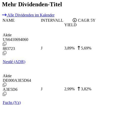
Mehr Dividenden-Titel
Alle Dividenden im Kalender
NAME
INTERVALL
CAGR 5Y
YIELD
Aktie
US6410694060
J
3,89
%
5,69%
883723
Nestlé (ADR)
Aktie
DE000A3E5D64
J
2,99
%
3,82%
A3E5D6
Fuchs (Vz)