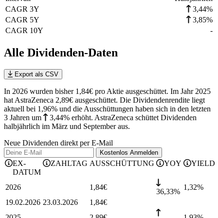
CAGR 3Y
3,44%
CAGR 5Y
3,85%
CAGR 10Y
-
Alle Dividenden-Daten
Export als CSV
In 2026 wurden bisher 1,84€ pro Aktie ausgeschüttet. Im Jahr 2025
hat AstraZeneca 2,89€ ausgeschüttet.
Die Dividendenrendite liegt
aktuell bei 1,96% und die
Ausschüttungen haben sich in den letzten
3 Jahren
um
3,44%
erhöht
.
AstraZeneca schüttet Dividenden
halbjährlich im März und September aus.
Neue Dividenden direkt per E-Mail
Kostenlos
Anmelden
EX-
ZAHLTAG
AUSSCHÜTTUNG
YOY
YIELD
DATUM
2026
1,84
€
1,32
%
36,33%
19.02.2026
23.03.2026
1,84
€
2025
2,89
€
1,93
%