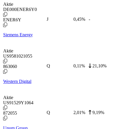
Aktie
DE000ENER6Y0
J
0,45
%
-
ENER6Y
Siemens Energy
Aktie
US9581021055
Q
0,11
%
21,10%
863060
Western Digital
Aktie
US91529Y1064
Q
2,01
%
9,19%
872055
Unum Group