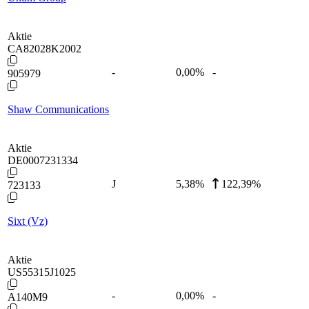
Aktie
CA82028K2002
-
0,00
%
-
905979
Shaw Communications
Aktie
DE0007231334
J
5,38
%
122,39%
723133
Sixt (Vz)
Aktie
US55315J1025
-
0,00
%
-
A140M9